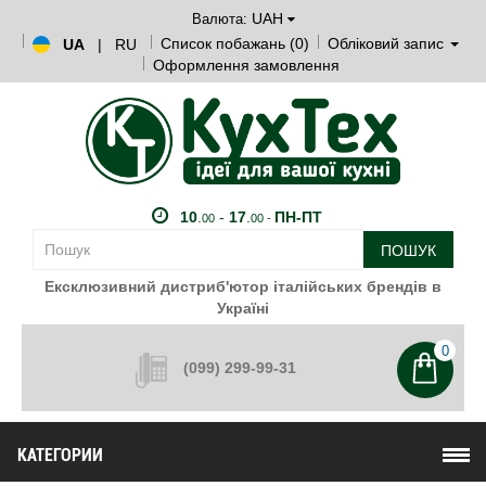
UAH
Валюта:
Список побажань (0)
Обліковий запис
UA
|
RU
Оформлення замовлення
10
.
-
17
.
ПН-ПТ
00
00 -
ПОШУК
Ексклюзивний дистриб'ютор італійських брендів в
Україні
0
(099) 299-99-31
КАТЕГОРИИ