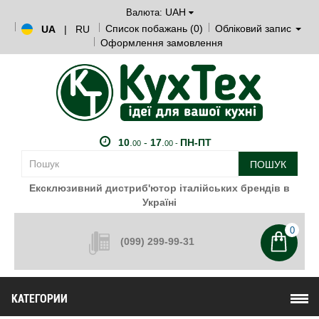
UAH
Валюта:
Список побажань (0)
Обліковий запис
UA
|
RU
Оформлення замовлення
10
.
-
17
.
ПН-ПТ
00
00 -
ПОШУК
Ексклюзивний дистриб'ютор італійських брендів в
Україні
0
(099) 299-99-31
КАТЕГОРИИ