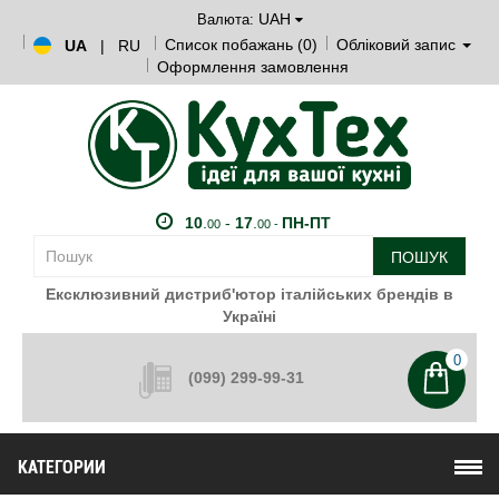
UAH
Валюта:
Список побажань (0)
Обліковий запис
UA
|
RU
Оформлення замовлення
10
.
-
17
.
ПН-ПТ
00
00 -
ПОШУК
Ексклюзивний дистриб'ютор італійських брендів в
Україні
0
(099) 299-99-31
КАТЕГОРИИ