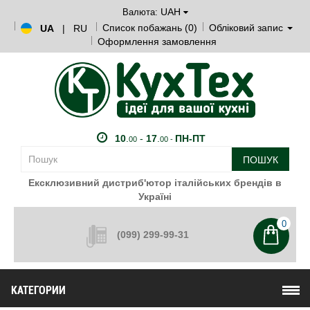
UAH
Валюта:
Список побажань (0)
Обліковий запис
UA
|
RU
Оформлення замовлення
10
.
-
17
.
ПН-ПТ
00
00 -
ПОШУК
Ексклюзивний дистриб'ютор італійських брендів в
Україні
0
(099) 299-99-31
КАТЕГОРИИ