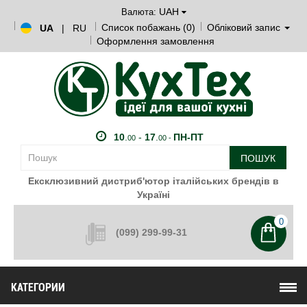
UAH
Валюта:
Список побажань (0)
Обліковий запис
UA
|
RU
Оформлення замовлення
10
.
-
17
.
ПН-ПТ
00
00 -
ПОШУК
Ексклюзивний дистриб'ютор італійських брендів в
Україні
0
(099) 299-99-31
КАТЕГОРИИ