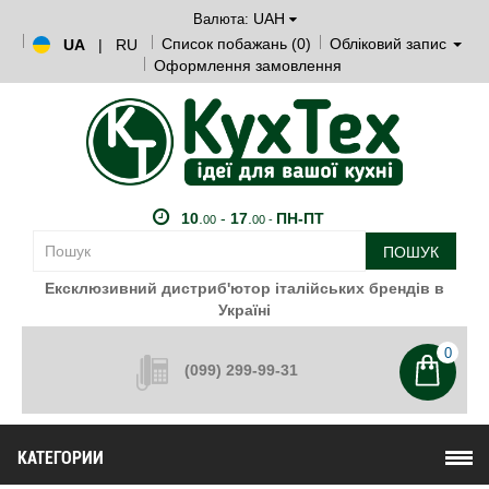
UAH
Валюта:
Список побажань (0)
Обліковий запис
UA
|
RU
Оформлення замовлення
10
.
-
17
.
ПН-ПТ
00
00 -
ПОШУК
Ексклюзивний дистриб'ютор італійських брендів в
Україні
0
(099) 299-99-31
КАТЕГОРИИ