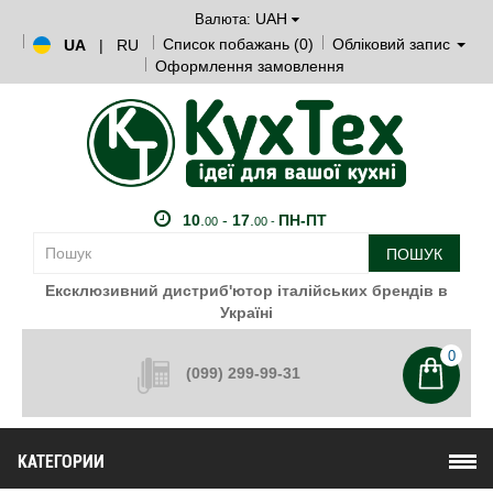
UAH
Валюта:
Список побажань (0)
Обліковий запис
UA
|
RU
Оформлення замовлення
10
.
-
17
.
ПН-ПТ
00
00 -
ПОШУК
Ексклюзивний дистриб'ютор італійських брендів в
Україні
0
(099) 299-99-31
КАТЕГОРИИ