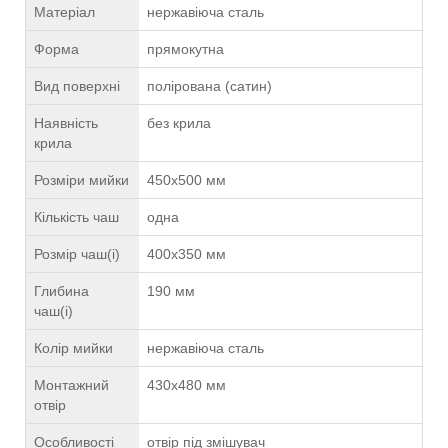
Матеріал
нержавіюча сталь
Форма
прямокутна
Вид поверхні
полірована (сатин)
Наявність
без крила
крила
Розміри мийки
450х500 мм
Кількість чаш
одна
Розмір чаш(і)
400х350 мм
Глибина
190 мм
чаш(і)
Колір мийки
нержавіюча сталь
Монтажний
430х480 мм
отвір
Особливості
отвір під змішувач