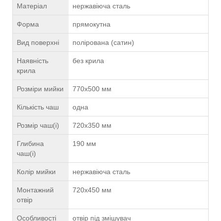
Матеріал
нержавіюча сталь
Форма
прямокутна
Вид поверхні
полірована (сатин)
Наявність
без крила
крила
Розміри мийки
770х500 мм
Кількість чаш
одна
Розмір чаш(і)
720х350 мм
Глибина
190 мм
чаш(і)
Колір мийки
нержавіюча сталь
Монтажний
720х450 мм
отвір
Особливості
отвір під змішувач