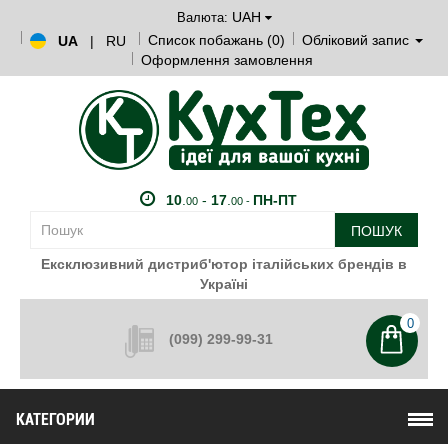
UAH
Валюта:
Список побажань (0)
Обліковий запис
UA
|
RU
Оформлення замовлення
10
.
-
17
.
ПН-ПТ
00
00 -
ПОШУК
Ексклюзивний дистриб'ютор італійських брендів в
Україні
0
(099) 299-99-31
КАТЕГОРИИ