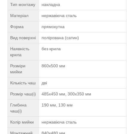
Тип монтажу
накладна
Матеріал
нержавіюча сталь
Форма
прямокутна
Вид поверхні
полірована (сатин)
Наявність
без крила
крила
Розміри
860х500 мм
мийки
Кількість чаш
дві
Розмір чаш(і)
485х450 мм, 300х350 мм
Глибина
190 мм, 130 мм
чаш(і)
Колір мийки
нержавіюча сталь
Монтажний
840х480 мм