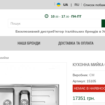
UA
|
RU
Список побаж
10
.
-
17
.
ПН-ПТ
00
00 -
Ексклюзивний дистриб'ютор італійських брендів в Ук
НАШІ БРЕНДИ
ДОСТАВКА ТА ОПЛАТА
 мийки
КУХОННА МИЙКА C
Виробник:
CM
Артикул: 15105
НЕМАЄ В НАЯВНОС
17351 грн.