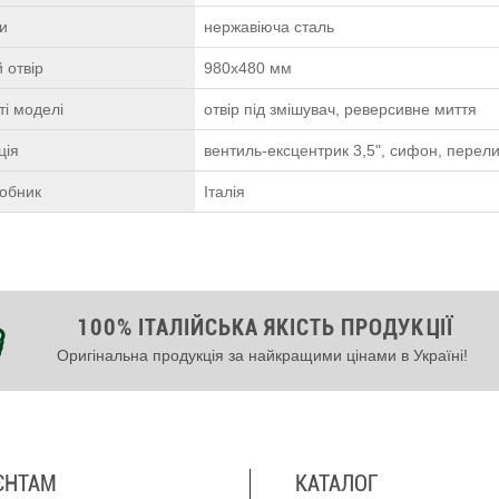
ки
нержавіюча сталь
 отвір
980х480 мм
і моделі
отвір під змішувач, реверсивне миття
ція
вентиль-ексцентрик 3,5", сифон, перели
робник
Італія
100% ІТАЛІЙСЬКА ЯКІСТЬ ПРОДУКЦІЇ
Оригінальна продукція за найкращими цінами в Україні!
ЄНТАМ
КАТАЛОГ