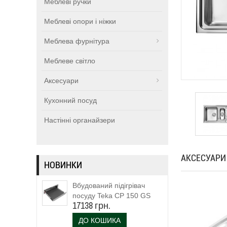
Меблеві ручки
Меблеві опори і ніжки
Меблева фурнітура
Меблеве світло
Аксесуари
Кухонний посуд
Настінні органайзери
АКСЕСУАРИ
НОВИНКИ
Вбудований підігрівач
посуду Teka CP 150 GS
17138 грн.
(111600003)
ДО КОШИКА