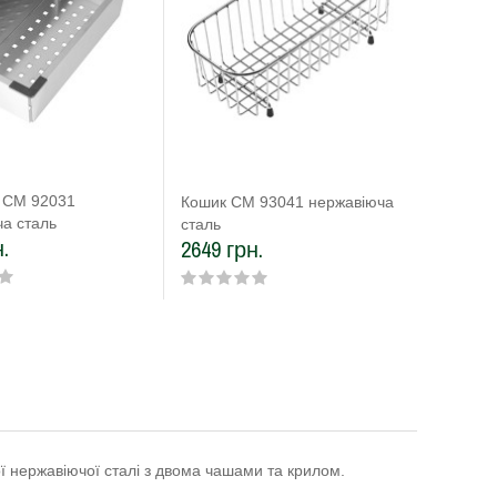
 CM 92031
Кошик C
Кошик CM 93041 нержавіюча
а сталь
сталь
сталь
.
4727 г
2649 грн.
 нержавіючої сталі з двома чашами та крилом.