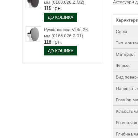
Аксесуари д
мм (0168.026.Z.M2)
115 грн.
чорний матовий
ДО КОШИКА
Характери
Ручка-кнопка Viefe 26
Серія
мм (0168.026.Z.01)
118 грн.
Тип монта
ДО КОШИКА
Матеріал
Форма
Вид поверх
Наявність 
Розміри м
Кількість 
Розмір чаш
Глибина ча