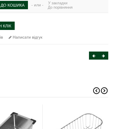
У закладки
- или -
ДО КОШИКА
До порівняння
 КЛІК
ів
Написати відгук