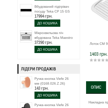
Вбудований підігрівач
посуду Teka CP 15 GS
17994 грн.
(40589920)
ДО КОШИКА
Мікрохвильова піч
вбудована Teka Maestro
37290 грн.
MLC 844 (111160023)
Лоток CM 9
біле скло
ДО КОШИКА
1403 грн.
ЛІДЕРИ ПРОДАЖІВ
Ручка-кнопка Viefe 26
мм (0168.026.Z.26)
ОПИС
143 грн.
ДО КОШИКА
Накладна пр
Ручка-кнопка Viefe 26