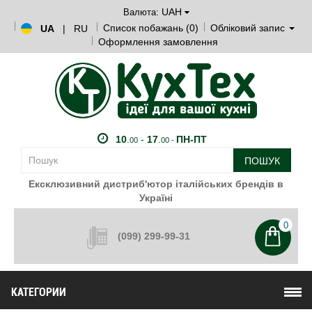
UAH
Валюта:
Список побажань (0)
Обліковий запис
UA
|
RU
Оформлення замовлення
10
.
-
17
.
ПН-ПТ
00
00 -
ПОШУК
Ексклюзивний дистриб'ютор італійських брендів в
Україні
0
(099) 299-99-31
КАТЕГОРИИ