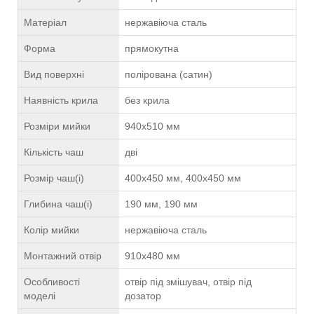
Матеріал
нержавіюча сталь
Форма
прямокутна
Вид поверхні
полірована (сатин)
Наявність крила
без крила
Розміри мийки
940х510 мм
Кількість чаш
дві
Розмір чаш(і)
400х450 мм, 400х450 мм
Глибина чаш(і)
190 мм, 190 мм
Колір мийки
нержавіюча сталь
Монтажний отвір
910х480 мм
Особливості
отвір під змішувач, отвір під
моделі
дозатор