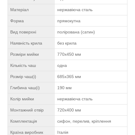
Матеріал
нержавіюча сталь
Форма
прямокутна
Вид поверхні
полірована (сатин)
Наявність крила
без крила
Розміри мийки
770х450 мм
Кількість чаш
одна
Розмір чаш(і)
685х365 мм
Глибина чаш(і)
190 мм
Колір мийки
нержавіюча сталь
Монтажний отвір
720х400 мм
Комплектація
сифон, перелив, кріплення
Країна виробник
Італія