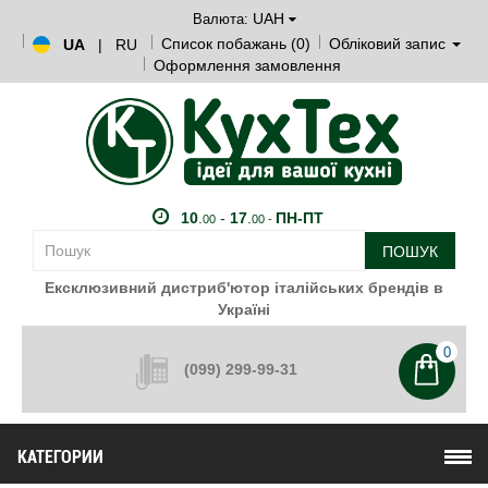
UAH
Валюта:
Список побажань (0)
Обліковий запис
UA
|
RU
Оформлення замовлення
10
.
-
17
.
ПН-ПТ
00
00 -
ПОШУК
Ексклюзивний дистриб'ютор італійських брендів в
Україні
0
(099) 299-99-31
КАТЕГОРИИ