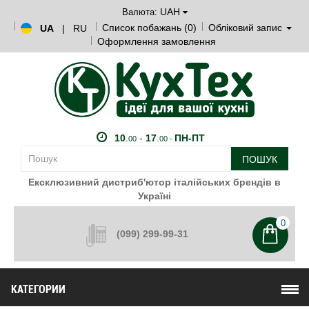
UAH
Валюта:
Список побажань (0)
Обліковий запис
UA
|
RU
Оформлення замовлення
10
.
-
17
.
ПН-ПТ
00
00 -
ПОШУК
Ексклюзивний дистриб'ютор італійських брендів в
Україні
0
(099) 299-99-31
КАТЕГОРИИ