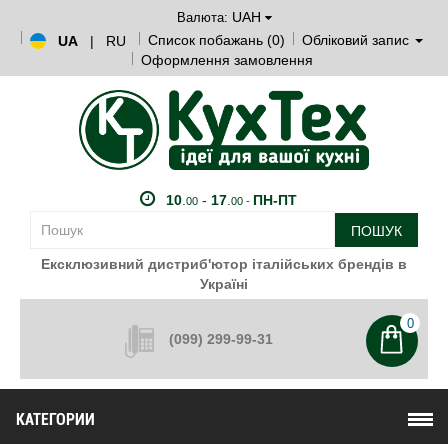
UAH
Валюта:
Список побажань (0)
Обліковий запис
UA
|
RU
Оформлення замовлення
10
.
-
17
.
ПН-ПТ
00
00 -
ПОШУК
Ексклюзивний дистриб'ютор італійських брендів в
Україні
0
(099) 299-99-31
КАТЕГОРИИ