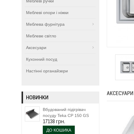
Меблеві ручки
Меблеві опори і ніжки
Меблева фурнітура
Меблеве світло
Аксесуари
Кухонний посуд
Настінні органайзери
АКСЕСУАРИ
НОВИНКИ
Вбудований підігрівач
посуду Teka CP 150 GS
17138 грн.
(111600003)
ДО КОШИКА