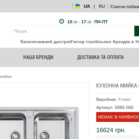
UA
|
RU
Список побаж
10
.
-
17
.
ПН-ПТ
00
00 -
Ексклюзивний дистриб'ютор італійських брендів в Ук
НАШІ БРЕНДИ
ДОСТАВКА ТА ОПЛАТА
 мийки
КУХОННА МИЙКА F
Виробник:
Foster
Артикул: 5886 060
НЕМАЄ В НАЯВНОС
16624 грн.