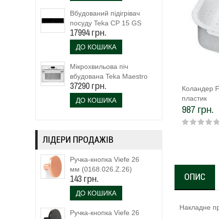
Вбудований підігрівач
посуду Teka CP 15 GS
17994 грн.
(40589920)
ДО КОШИКА
Мікрохвильова піч
вбудована Teka Maestro
37290 грн.
MLC 844 (111160023)
Коландер F
біле скло
пластик
ДО КОШИКА
987 грн.
ЛІДЕРИ ПРОДАЖІВ
Ручка-кнопка Viefe 26
мм (0168.026.Z.26)
ОПИС
143 грн.
ДО КОШИКА
Накладне пр
Ручка-кнопка Viefe 26