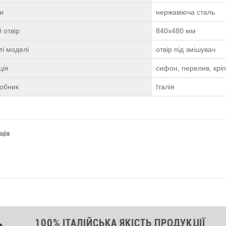
ки
нержавіюча сталь
 отвір
840х480 мм
і моделі
отвір під змішувач
ція
сифон, перелив, крі
робник
Італія
ція
100% ІТАЛІЙСЬКА ЯКІСТЬ ПРОДУКЦІЇ