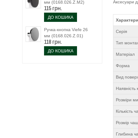
Аксесуари д
мм (0168.026.Z.M2)
115 грн.
чорний матовий
ДО КОШИКА
Характери
Ручка-кнопка Viefe 26
Серія
мм (0168.026.Z.01)
118 грн.
Тип монта
ДО КОШИКА
Матеріал
Форма
Вид поверх
Наявність 
Розміри м
Кількість 
Розмір чаш
Глибина ча