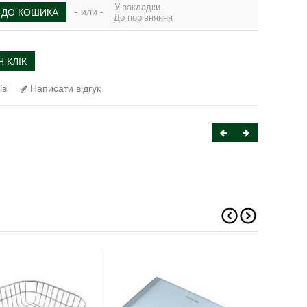
У закладки
- или -
ДО КОШИКА
До порівняння
 КЛІК
ів
Написати відгук