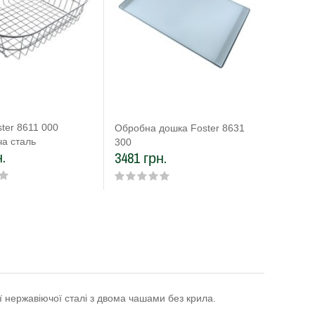
ter 8611 000
Обробна
Обробна дошка Foster 8631
а сталь
300
300
.
4104 г
3481 грн.
ї нержавіючої сталі з двома чашами без крила.