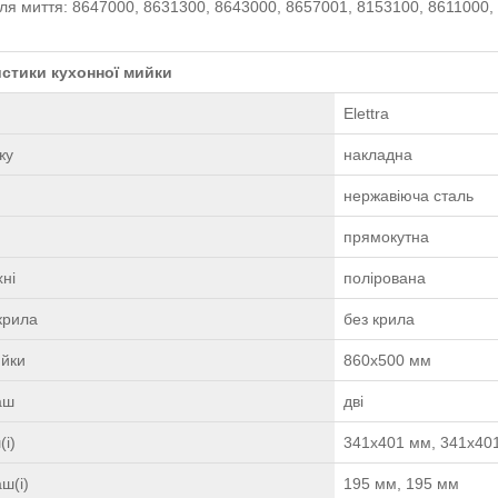
ля миття: 8647000, 8631300, 8643000, 8657001, 8153100, 8611000,
стики кухонної мийки
Elettra
жу
накладна
нержавіюча сталь
прямокутна
ні
полірована
крила
без крила
ийки
860х500 мм
чаш
дві
(і)
341х401 мм, 341х40
ш(і)
195 мм, 195 мм