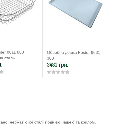
ter 8611 000
Обробна
Обробна дошка Foster 8631
а сталь
300
300
.
4104 г
3481 грн.
ваної нержавіючої сталі з однією чашею та крилом.