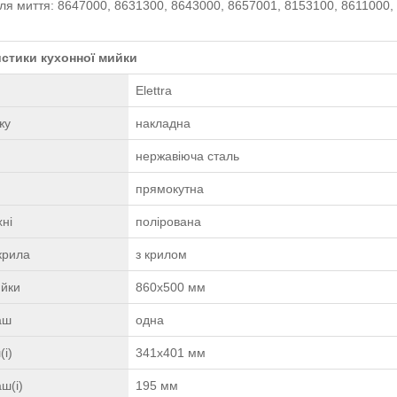
ля миття: 8647000, 8631300, 8643000, 8657001, 8153100, 8611000,
стики кухонної мийки
Elettra
жу
накладна
нержавіюча сталь
прямокутна
ні
полірована
крила
з крилом
ийки
860х500 мм
чаш
одна
(і)
341х401 мм
ш(і)
195 мм