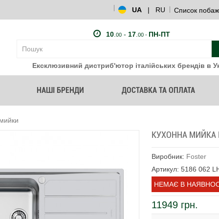
UA
|
RU
Список побаж
10
.
-
17
.
ПН-ПТ
00
00 -
Ексклюзивний дистриб'ютор італійських брендів в Ук
НАШІ БРЕНДИ
ДОСТАВКА ТА ОПЛАТА
 мийки
КУХОННА МИЙКА F
Виробник:
Foster
Артикул: 5186 062 L
НЕМАЄ В НАЯВНОС
11949 грн.