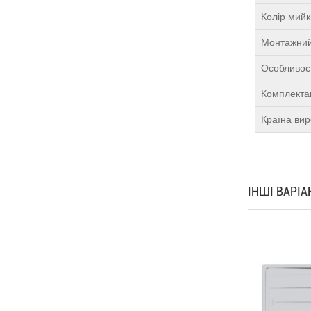
Колір мий
Монтажний
Особливост
Комплекта
Країна ви
ІНШІ ВАРІ