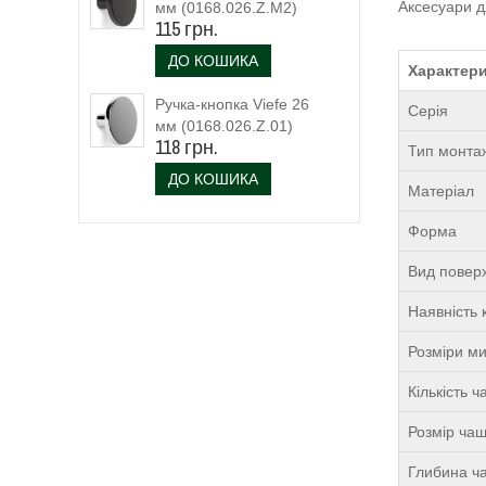
Аксесуари д
мм (0168.026.Z.M2)
115 грн.
чорний матовий
ДО КОШИКА
Характери
Ручка-кнопка Viefe 26
Серія
мм (0168.026.Z.01)
118 грн.
Тип монта
ДО КОШИКА
Матеріал
Форма
Вид поверх
Наявність 
Розміри м
Кількість 
Розмір чаш
Глибина ча