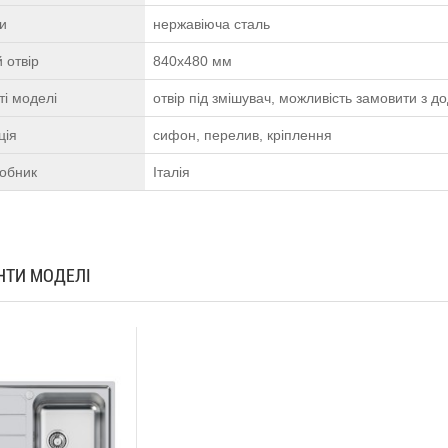
ки
нержавіюча сталь
 отвір
840х480 мм
і моделі
отвір під змішувач, можливість замовити з 
ція
сифон, перелив, кріплення
робник
Італія
АНТИ МОДЕЛІ