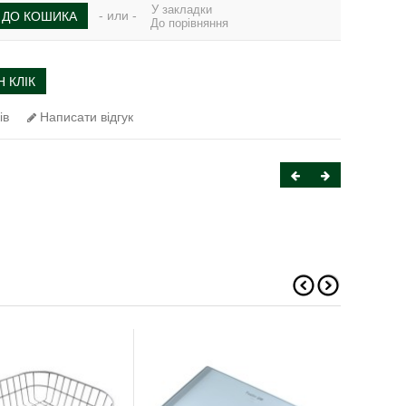
У закладки
- или -
ДО КОШИКА
До порівняння
 КЛІК
ів
Написати відгук