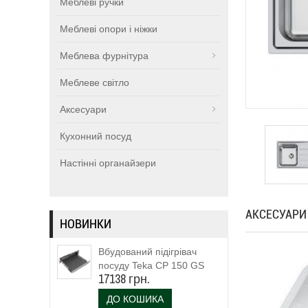
Меблеві ручки
Меблеві опори і ніжки
Меблева фурнітура
Меблеве світло
Аксесуари
Кухонний посуд
Настінні органайзери
АКСЕСУАРИ
НОВИНКИ
Вбудований підігрівач
посуду Teka CP 150 GS
17138 грн.
(111600003)
ДО КОШИКА