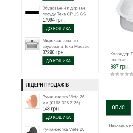
Вбудований підігрівач
посуду Teka CP 15 GS
17994 грн.
(40589920)
ДО КОШИКА
Мікрохвильова піч
вбудована Teka Maestro
37290 грн.
MLC 844 (111160023)
Коландер F
біле скло
пластик
ДО КОШИКА
987 грн.
ЛІДЕРИ ПРОДАЖІВ
Ручка-кнопка Viefe 26
мм (0168.026.Z.26)
ОПИС
143 грн.
ДО КОШИКА
Накладна пр
Ручка-кнопка Viefe 26