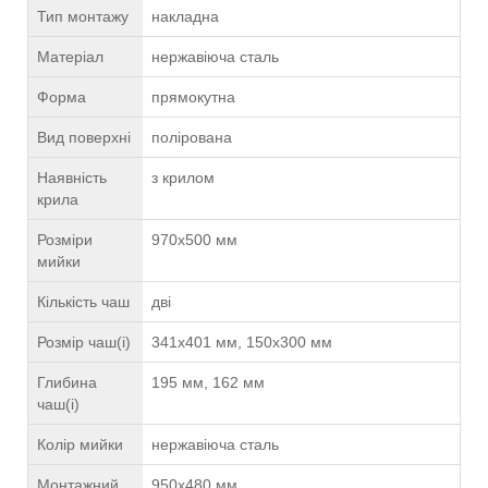
Тип монтажу
накладна
Матеріал
нержавіюча сталь
Форма
прямокутна
Вид поверхні
полірована
Наявність
з крилом
крила
Розміри
970х500 мм
мийки
Кількість чаш
дві
Розмір чаш(і)
341х401 мм, 150х300 мм
Глибина
195 мм, 162 мм
чаш(і)
Колір мийки
нержавіюча сталь
Монтажний
950х480 мм