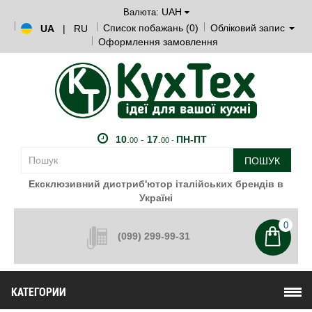
UAH
Валюта:
Список побажань (0)
Обліковий запис
UA
|
RU
Оформлення замовлення
10
.
-
17
.
ПН-ПТ
00
00 -
ПОШУК
Ексклюзивний дистриб'ютор італійських брендів в
Україні
0
(099) 299-99-31
КАТЕГОРИИ