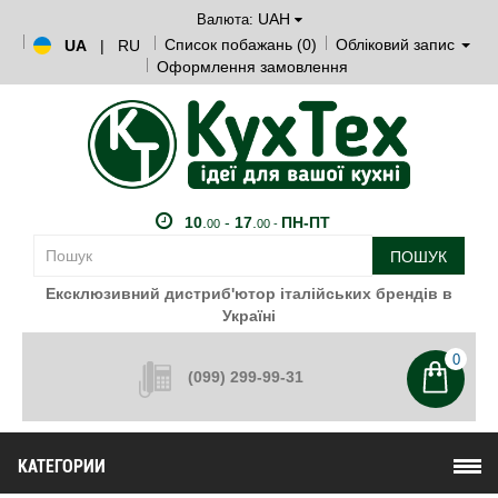
UAH
Валюта:
Список побажань (0)
Обліковий запис
UA
|
RU
Оформлення замовлення
10
.
-
17
.
ПН-ПТ
00
00 -
ПОШУК
Ексклюзивний дистриб'ютор італійських брендів в
Україні
0
(099) 299-99-31
КАТЕГОРИИ