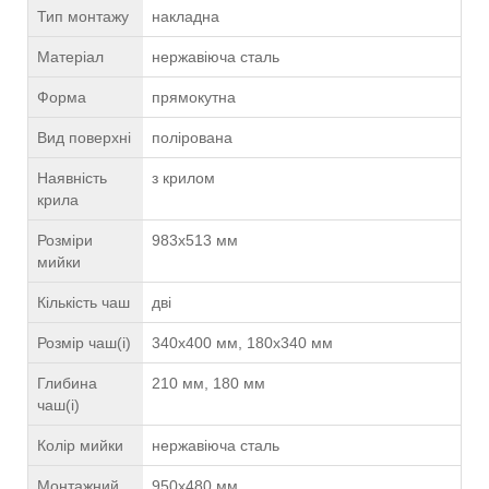
Тип монтажу
накладна
Матеріал
нержавіюча сталь
Форма
прямокутна
Вид поверхні
полірована
Наявність
з крилом
крила
Розміри
983х513 мм
мийки
Кількість чаш
дві
Розмір чаш(і)
340х400 мм, 180х340 мм
Глибина
210 мм, 180 мм
чаш(і)
Колір мийки
нержавіюча сталь
Монтажний
950х480 мм