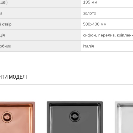
ш(і)
195 мм
ки
золото
 отвір
500х400 мм
ція
сифон, перелив, кріплен
робник
Італія
АНТИ МОДЕЛІ