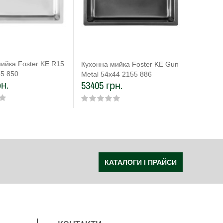
ийка Foster KE R15
Кухонна
Кухонна мийка Foster KE Gun
55 850
Copper 
Metal 54x44 2155 886
рн.
53405 
53405 грн.
КАТАЛОГИ І ПРАЙСИ