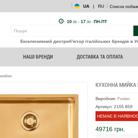
UA
|
RU
Список побаж
10
.
-
17
.
ПН-ПТ
00
00 -
Ексклюзивний дистриб'ютор італійських брендів в Ук
НАШІ БРЕНДИ
ДОСТАВКА ТА ОПЛАТА
 мийки
КУХОННА МИЙКА F
Виробник:
Foster
Артикул: 2155 859
НЕМАЄ В НАЯВНОС
49716 грн.