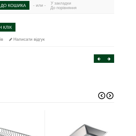
У закладки
- или -
ДО КОШИКА
До порівняння
 КЛІК
ів
Написати відгук