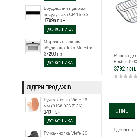
Вбудований підігрівач
посуду Teka CP 15 GS
17994 грн.
(40589920)
ДО КОШИКА
Мікрохвильова піч
вбудована Teka Maestro
37290 грн.
MLC 844 (111160023)
Решітка дл
біле скло
Foster 810
ДО КОШИКА
3792 грн.
ЛІДЕРИ ПРОДАЖІВ
Ручка-кнопка Viefe 26
мм (0168.026.Z.26)
ОПИС
143 грн.
ДО КОШИКА
Підстільна 
Ручка-кнопка Viefe 26