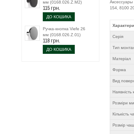
Аксессуары 
мм (0168.026.Z.M2)
115 грн.
154, 8100 2
чорний матовий
ДО КОШИКА
Характери
Ручка-кнопка Viefe 26
мм (0168.026.Z.01)
Серія
118 грн.
Тип монта
ДО КОШИКА
Матеріал
Форма
Вид поверх
Наявність 
Розміри м
Кількість 
Розмір чаш