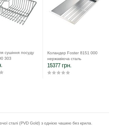
ля сушіння посуду
Коланде
Коландер Foster 8151 000
00 303
пластик
нержавіюча сталь
.
2026 г
15377 грн.
ючої сталі (PVD Gold) з однією чашею без крила.