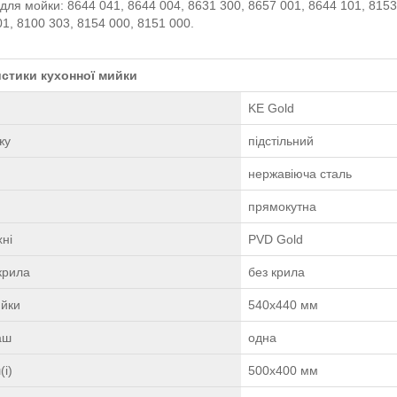
для мойки: 8644 041, 8644 004, 8631 300, 8657 001, 8644 101, 8153
01, 8100 303, 8154 000, 8151 000.
стики кухонної мийки
KE Gold
жу
підстільний
нержавіюча сталь
прямокутна
ні
PVD Gold
крила
без крила
ийки
540x440 мм
чаш
одна
(і)
500х400 мм