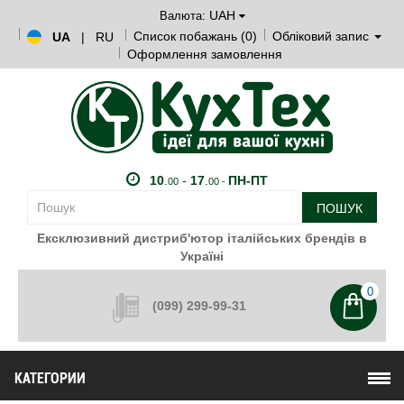
UAH
Валюта:
Список побажань (0)
Обліковий запис
UA
|
RU
Оформлення замовлення
10
.
-
17
.
ПН-ПТ
00
00 -
ПОШУК
Ексклюзивний дистриб'ютор італійських брендів в
Україні
0
(099) 299-99-31
КАТЕГОРИИ