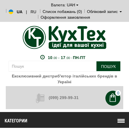
UAH
Валюта:
Список побажань (0)
Обліковий запис
UA
|
RU
Оформлення замовлення
10
.
-
17
.
ПН-ПТ
00
00 -
ПОШУК
Ексклюзивний дистриб'ютор італійських брендів в
Україні
0
(099) 299-99-31
КАТЕГОРИИ