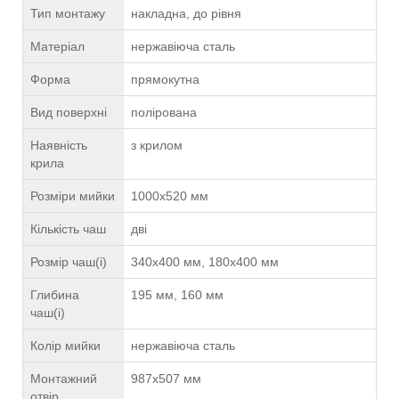
Тип монтажу
накладна, до рівня
Матеріал
нержавіюча сталь
Форма
прямокутна
Вид поверхні
полірована
Наявність
з крилом
крила
Розміри мийки
1000х520 мм
Кількість чаш
дві
Розмір чаш(і)
340х400 мм, 180х400 мм
Глибина
195 мм, 160 мм
чаш(і)
Колір мийки
нержавіюча сталь
Монтажний
987х507 мм
отвір