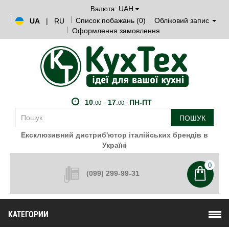
UAH
Валюта:
Список побажань (0)
Обліковий запис
UA
|
RU
Оформлення замовлення
10
.
-
17
.
ПН-ПТ
00
00 -
ПОШУК
Ексклюзивний дистриб'ютор італійських брендів в
Україні
0
(099) 299-99-31
КАТЕГОРИИ