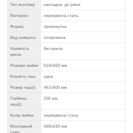
Тип монтажу
накладна, до рівня
Матеріал
нержавіюча сталь
Форма
прямокутна
Вид поверхні
полірована
Наявність
без крила
крила
Розміри мийки
518х560 мм
Кількість чаш
одна
Розмір чаш(і)
462х400 мм
Глибина
200 мм
чаш(і)
Колір мийки
нержавіюча сталь
Монтажний
498х540 мм
отвір