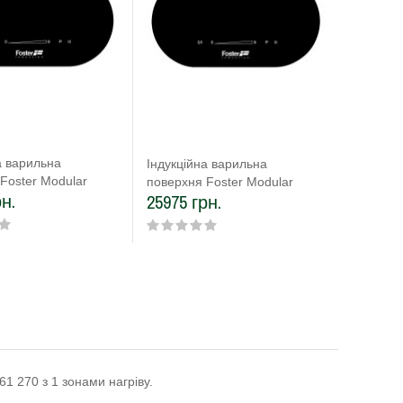
а варильна
Індукці
Індукційна варильна
Foster Modular
поверхн
поверхня Foster Modular
рн.
25975 
25975 грн.
 Series 7368 020
Inductio
Induction Series 7368 030
61 270 з 1 зонами нагріву.