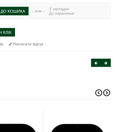
У закладки
- или -
ДО КОШИКА
До порівняння
 КЛІК
ів
Написати відгук