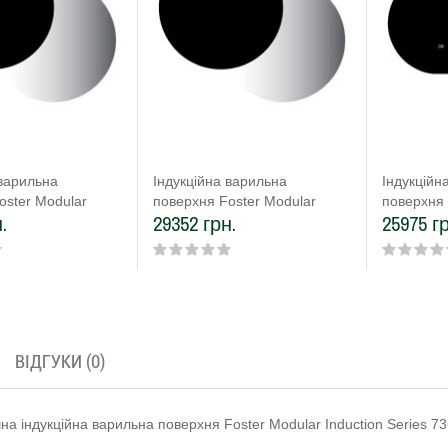
 варильна
Індукційна варильна
Індукційн
oster Modular
поверхня Foster Modular
поверхня 
.
29352 грн.
25975 г
eries 7362 300
Induction Series 7363 350
Induction
ВІДГУКИ (0)
на індукційна варильна поверхня Foster Modular Induction Series 73