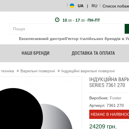
UA
|
RU
Список побаж
10
.
-
17
.
ПН-ПТ
00
00 -
Ексклюзивний дистриб'ютор італійських брендів в Ук
НАШІ БРЕНДИ
ДОСТАВКА ТА ОПЛАТА
 техніка
Варильні поверхні
Індукційні варильні поверхні
ІНДУКЦІЙНА ВАР
SERIES 7361 270
Виробник:
Foster
Артикул: 7361 270
НЕМАЄ В НАЯВНОС
24209 грн.