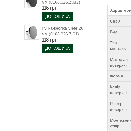
мм (0168.026.Z.M2)
115 грн.
чорний матовий
Характери
ДО КОШИКА
Серія
Ручка-кнопка Viefe 26
Вид
мм (0168.026.Z.01)
118 грн.
Тип
ДО КОШИКА
монтажу
Матеріал
поверхні
Форма
Колір
поверхні
Розмір
поверхні
Монтажни
отвір