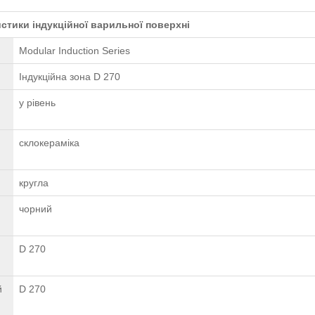
стики індукційної варильної поверхні
Modular Induction Series
Індукційна зона D 270
у рівень
склокераміка
кругла
чорний
D 270
й
D 270