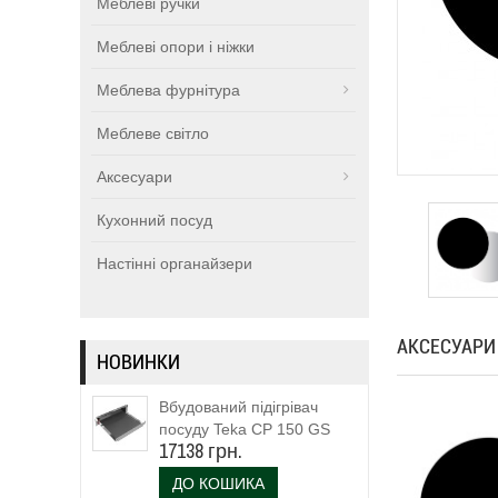
Меблеві ручки
Меблеві опори і ніжки
Меблева фурнітура
Меблеве світло
Аксесуари
Кухонний посуд
Настінні органайзери
АКСЕСУАРИ
НОВИНКИ
Вбудований підігрівач
посуду Teka CP 150 GS
17138 грн.
(111600003)
ДО КОШИКА