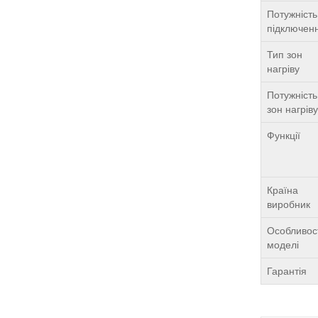
Потужність
підключен
Тип зон
нагріву
Потужність
зон нагрів
Функції
Країна
виробник
Особливос
моделі
Гарантія