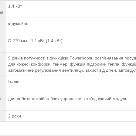
1.4 кВт
ня
індукційні
D 270 мм - 1.1 кВт (1.4 кВт)
у
9 рівнів потужності з функцією Powerboost, розпізнавання пос
для кожної конфорки, таймер, функція підтримки тепла, функці
автоматичне регулювання вентиляції, захист від дітей, автовід
Італія
ті
для роботи потрібен блок управління та з'єднуючий модуль
2 роки