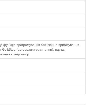
уду, функція програмування закінчення приготування
я Go&Stop (автоматика закипання), пауза,
ключення, індикатор