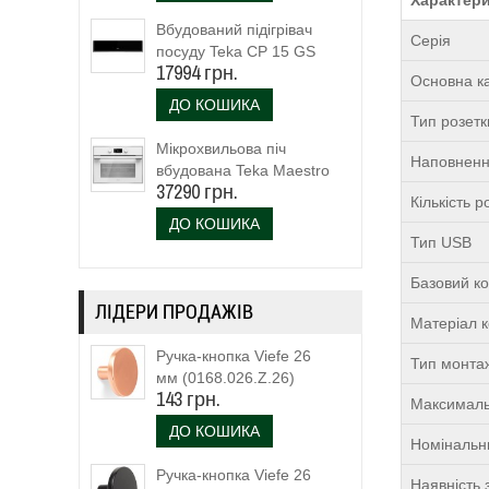
Вбудований підігрівач
Серія
посуду Teka CP 15 GS
17994 грн.
(40589920)
Основна ка
ДО КОШИКА
Тип розетк
Мікрохвильова піч
Наповненн
вбудована Teka Maestro
37290 грн.
MLC 844 (111160023)
Кількість р
біле скло
ДО КОШИКА
Тип USB
Базовий ко
ЛІДЕРИ ПРОДАЖІВ
Матеріал 
Ручка-кнопка Viefe 26
Тип монта
мм (0168.026.Z.26)
143 грн.
Максималь
ДО КОШИКА
Номінальн
Ручка-кнопка Viefe 26
Наявність