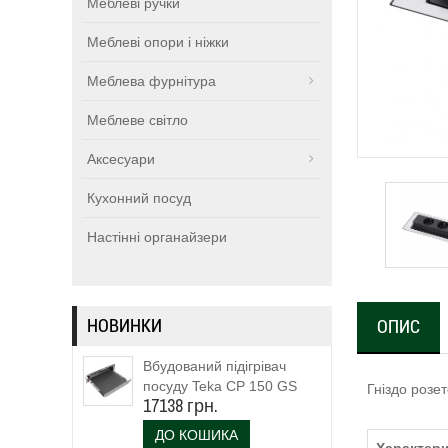
Меблеві ручки
Меблеві опори і ніжки
Меблева фурнітура
Меблеве світло
Аксесуари
Кухонний посуд
Настінні органайзери
НОВИНКИ
ОПИС
Вбудований підігрівач
посуду Teka CP 150 GS
Гніздо розе
17138 грн.
(111600003)
ДО КОШИКА
Характери