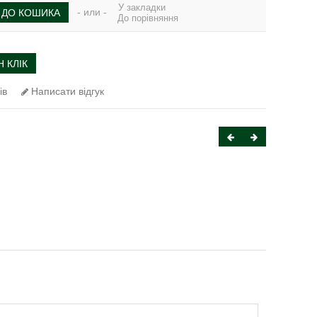
У закладки
- или -
ДО КОШИКА
До порівняння
 КЛІК
ів
Написати відгук