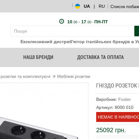
UA
|
RU
Список побаж
10
.
-
17
.
ПН-ПТ
00
00 -
Ексклюзивний дистриб'ютор італійських брендів в Ук
НАШІ БРЕНДИ
ДОСТАВКА ТА ОПЛАТА
 розетки та комплектуючі
Меблеві розетки
ГНІЗДО РОЗЕТОК 
Виробник:
Foster
Артикул: 8000 010
НЕМАЄ В НАЯВНОС
25092 грн.