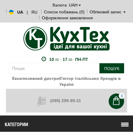
UAH
Валюта:
Список побажань (0)
Обліковий запис
UA
|
RU
Оформлення замовлення
10
.
-
17
.
ПН-ПТ
00
00 -
ПОШУК
Ексклюзивний дистриб'ютор італійських брендів в
Україні
0
(099) 299-99-31
КАТЕГОРИИ