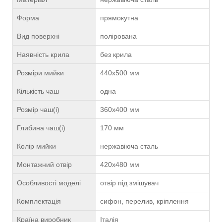
Форма
прямокутна
Вид поверхні
полірована
Наявність крила
без крила
Розміри мийки
440х500 мм
Кількість чаш
одна
Розмір чаш(і)
360х400 мм
Глибина чаш(і)
170 мм
Колір мийки
нержавіюча сталь
Монтажний отвір
420х480 мм
Особливості моделі
отвір під змішувач
Комплектація
сифон, перелив, кріплення
Країна виробник
Італія