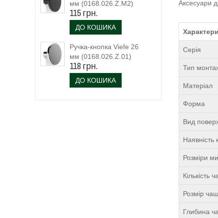
Аксесуари д
мм (0168.026.Z.M2)
115 грн.
чорний матовий
ДО КОШИКА
Характери
Ручка-кнопка Viefe 26
Серія
мм (0168.026.Z.01)
118 грн.
Тип монта
ДО КОШИКА
Матеріал
Форма
Вид поверх
Наявність 
Розміри м
Кількість 
Розмір чаш
Глибина ча