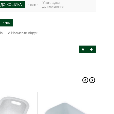
У закладки
- или -
ДО КОШИКА
До порівняння
 КЛІК
ів
Написати відгук