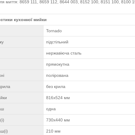
ля миття: 8659 111, 8659 112, 8644 003, 8152 100, 8151 100, 8100 1
стики кухонної мийки
Tornado
жу
підстільний
нержавіюча сталь
прямокутна
ні
полірована
крила
без крила
ийки
816х524 мм
чаш
одна
(і)
730х440 мм
ш(і)
210 мм