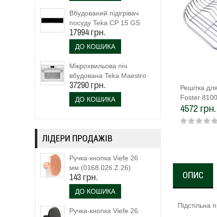
Вбудований підігрівач
посуду Teka CP 15 GS
17994 грн.
(40589920)
ДО КОШИКА
Мікрохвильова піч
вбудована Teka Maestro
37290 грн.
MLC 844 (111160023)
Решітка дл
біле скло
Foster 8100
ДО КОШИКА
4572 грн.
ЛІДЕРИ ПРОДАЖІВ
Ручка-кнопка Viefe 26
мм (0168.026.Z.26)
ОПИС
143 грн.
ДО КОШИКА
Підстільна 
Ручка-кнопка Viefe 26