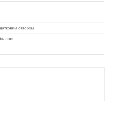
додатковим отвором
ріплення