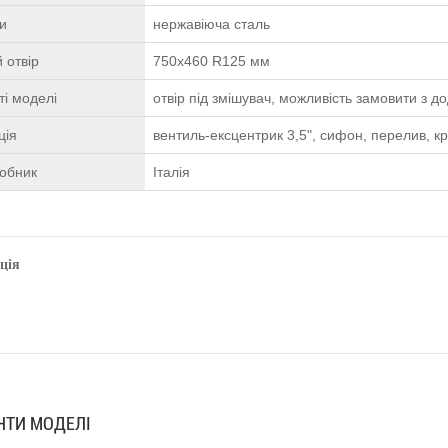
ки
нержавіюча сталь
 отвір
750х460 R125 мм
і моделі
отвір під змішувач, можливість замовити з 
ція
вентиль-ексцентрик 3,5", сифон, перелив, к
робник
Італія
ція
АНТИ МОДЕЛІ