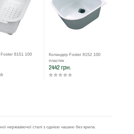
Foster 8151 100
Обробна
Коландер Foster 8152 100
111
пластик
3948 г
2442 грн.
ної нержавіючої сталі з однією чашею без крила.