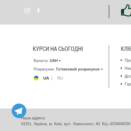
КУРСИ НА СЬОГОДНІ
КЛІ
Пр
Валюта:
UAH
На
Розрахунок:
Готівковий розрахунок
Дос
UA
|
RU
Гар
Наша адреса:
03151, Україна, м. Київ, вул. Ушинського, 40. БЦ «DOMIN