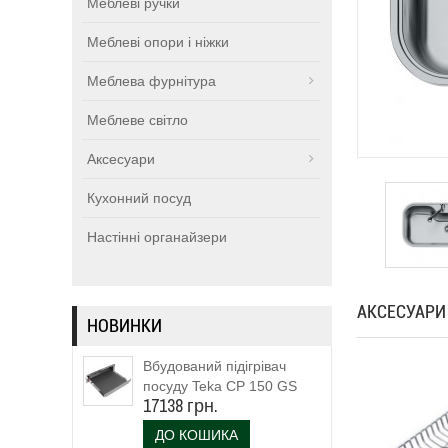
Меблеві ручки
Меблеві опори і ніжки
Меблева фурнітура
Меблеве світло
Аксесуари
Кухонний посуд
Настінні органайзери
АКСЕСУАРИ
НОВИНКИ
Вбудований підігрівач
посуду Teka CP 150 GS
17138 грн.
(111600003)
ДО КОШИКА