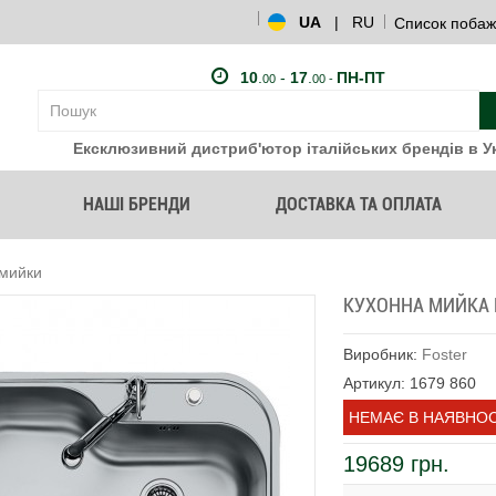
UA
|
RU
Список побаж
10
.
-
17
.
ПН-ПТ
00
00 -
Ексклюзивний дистриб'ютор італійських брендів в Ук
НАШІ БРЕНДИ
ДОСТАВКА ТА ОПЛАТА
 мийки
КУХОННА МИЙКА F
Виробник:
Foster
Артикул: 1679 860
НЕМАЄ В НАЯВНОС
19689 грн.