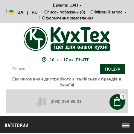
UAH
Валюта:
Список побажань (0)
Обліковий запис
UA
|
RU
Оформлення замовлення
10
.
-
17
.
ПН-ПТ
00
00 -
ПОШУК
Ексклюзивний дистриб'ютор італійських брендів в
Україні
0
(099) 299-99-31
КАТЕГОРИИ