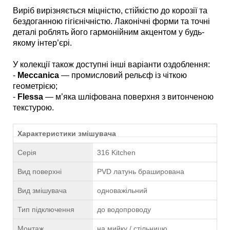
Виріб вирізняється міцністю, стійкістю до корозії та
бездоганною гігієнічністю. Лаконічні форми та точні
деталі роблять його гармонійним акцентом у будь-
якому інтер’єрі.
У колекції також доступні інші варіанти оздоблення:
-
Meccanica
— промисловий рельєф із чіткою
геометрією;
-
Flessa
— м’яка шліфована поверхня з витонченою
текстурою.
Характеристики змішувача
Серія
316 Kitchen
Вид поверхні
PVD латунь браширована
Вид змішувача
одноважільний
Тип підключення
до водопроводу
Монтаж
на мийку / стільницю