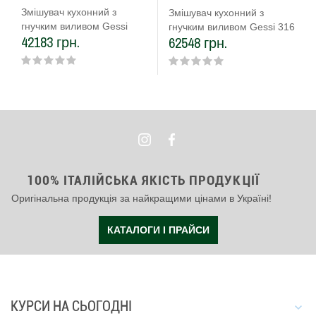
Змішувач кухонний з
Змішувач кухонний з
гнучким виливом Gessi
гнучким виливом Gessi 316
42183 грн.
62548 грн.
316 Kitchen Cesello
Kitchen Cesello чорний
нержавіюча сталь
метал брашований PVD
полірована (60014#239)
(60014#707)
100% ІТАЛІЙСЬКА ЯКІСТЬ ПРОДУКЦІЇ
Оригінальна продукція за найкращими цінами в Україні!
КАТАЛОГИ І ПРАЙСИ
КУРСИ НА СЬОГОДНІ