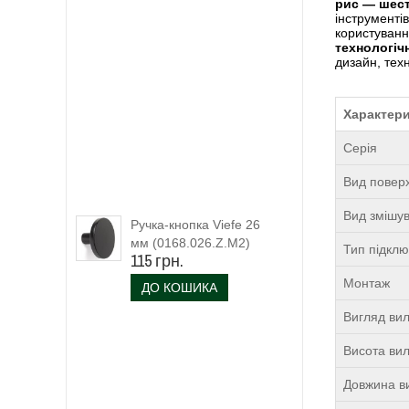
рис — шест
інструменті
користуванн
технологіч
дизайн, техн
Характер
Серія
Вид поверх
Вид змішу
Ручка-кнопка Viefe 26
мм (0168.026.Z.M2)
Тип підкл
115 грн.
чорний матовий
Монтаж
ДО КОШИКА
Вигляд ви
Висота ви
Довжина в