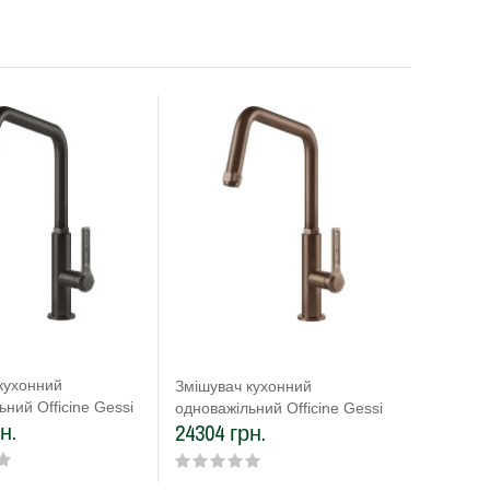
кухонний
Змішувач кухонний
ьний Officine Gessi
одноважільний Officine Gessi
н.
24304 грн.
етал брашований
мідь брашована PVD
51#707)
(60051#708)