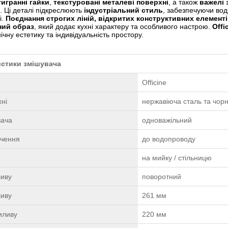
игранні гайки
,
текстуровані металеві поверхні
, а також
важелі 
в. Ці деталі підкреслюють
індустріальний стиль
, забезпечуючи вод
і.
Поєднання строгих ліній, відкритих конструктивних елемент
ний образ
, який додає кухні характеру та особливого настрою.
Offi
ічну естетику та індивідуальність простору.
истики змішувача
Officine
ні
нержавіюча сталь та чорн
вача
одноважільний
ючення
до водопроводу
на мийку / стільницю
ливу
поворотний
ливу
261 мм
иливу
220 мм