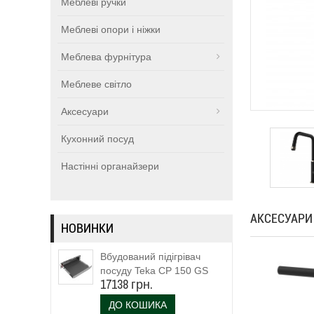
Меблеві ручки
Меблеві опори і ніжки
Меблева фурнітура
Меблеве світло
Аксесуари
Кухонний посуд
Настінні органайзери
АКСЕСУАРИ
НОВИНКИ
Вбудований підігрівач
посуду Teka CP 150 GS
17138 грн.
(111600003)
ДО КОШИКА