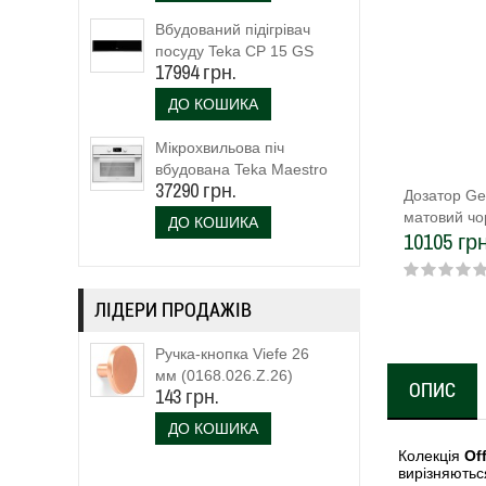
Вбудований підігрівач
посуду Teka CP 15 GS
17994 грн.
(40589920)
ДО КОШИКА
Мікрохвильова піч
вбудована Teka Maestro
37290 грн.
MLC 844 (111160023)
Дозатор Ge
біле скло
матовий чо
ДО КОШИКА
10105 грн
ЛІДЕРИ ПРОДАЖІВ
Ручка-кнопка Viefe 26
мм (0168.026.Z.26)
ОПИС
143 грн.
ДО КОШИКА
Колекція
Of
вирізняють