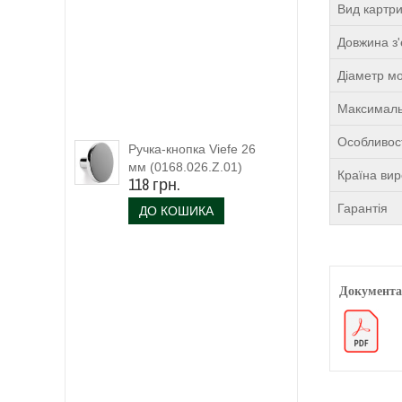
Вид картр
Довжина з'
Діаметр м
Максималь
Особливост
Ручка-кнопка Viefe 26
мм (0168.026.Z.01)
Країна ви
118 грн.
Гарантія
ДО КОШИКА
Документа