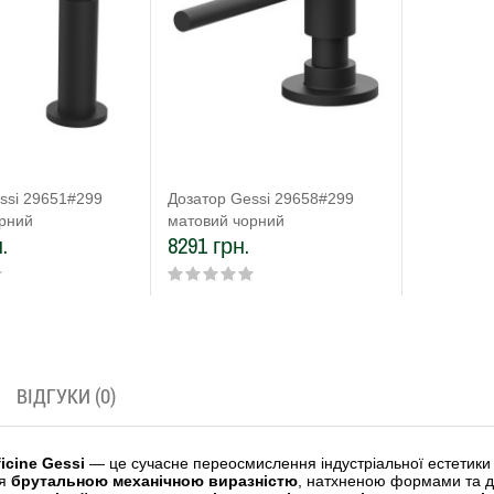
ssi 29651#299
Дозатор Gessi 29658#299
рний
матовий чорний
.
8291 грн.
ВІДГУКИ (0)
ficine Gessi
— це сучасне переосмислення індустріальної естетики 
ся
брутальною механічною виразністю
, натхненою формами та 