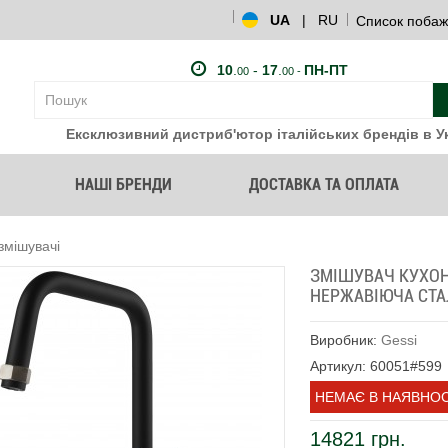
UA
|
RU
Список побаж
10
.
-
17
.
ПН-ПТ
00
00 -
Ексклюзивний дистриб'ютор італійських брендів в Ук
НАШІ БРЕНДИ
ДОСТАВКА ТА ОПЛАТА
змішувачі
ЗМІШУВАЧ КУХОН
НЕРЖАВІЮЧА СТАЛ
Виробник:
Gessi
Артикул: 60051#599
НЕМАЄ В НАЯВНОС
14821 грн.