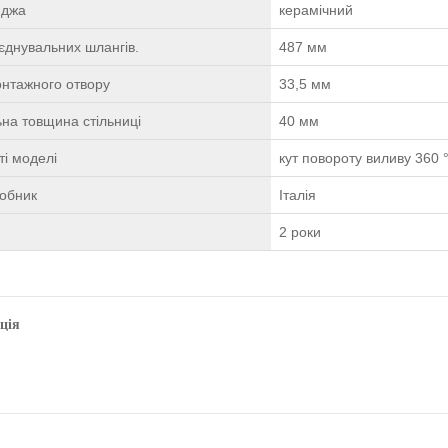
иджа
керамічний
єднувальних шлангів.
487 мм
онтажного отвору
33,5 мм
на товщина стільниці
40 мм
і моделі
кут повороту виливу 360 
робник
Італія
2 роки
ція