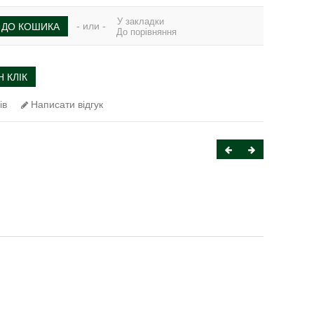
У закладки
- или -
ДО КОШИКА
До порівняння
 КЛІК
ів
Написати відгук