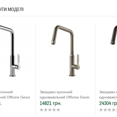
АНТИ МОДЕЛІ
ухонний
Змішувач кухонний
Змішувач 
ий Officine Gessi
одноважільний Officine Gessi
одноважіл
.
14821 грн.
24304 гр
1#031)
нержавіюча сталь
чорний м
(60051#149)
PVD (600