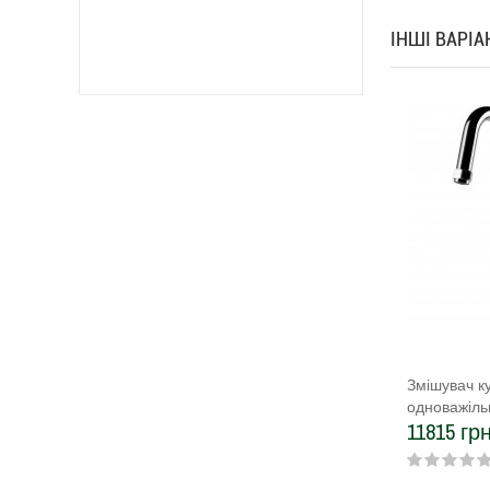
ІНШІ ВАРІ
Змішувач к
одноважільн
11815 грн
хром (6005