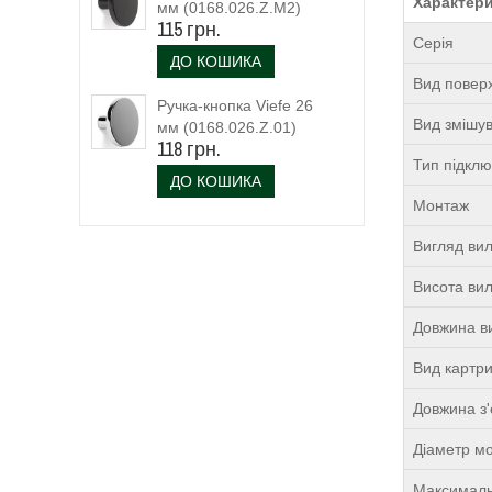
Характер
мм (0168.026.Z.M2)
115 грн.
чорний матовий
Серія
ДО КОШИКА
Вид поверх
Ручка-кнопка Viefe 26
Вид змішу
мм (0168.026.Z.01)
118 грн.
Тип підкл
ДО КОШИКА
Монтаж
Вигляд ви
Висота ви
Довжина в
Вид картр
Довжина з'
Діаметр м
Максималь