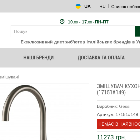
UA
|
RU
Список побаж
10
.
-
17
.
ПН-ПТ
00
00 -
Ексклюзивний дистриб'ютор італійських брендів в Ук
НАШІ БРЕНДИ
ДОСТАВКА ТА ОПЛАТА
змішувачі
ЗМІШУВАЧ КУХОН
(17151#149)
Виробник:
Gessi
Артикул: 17151#149
НЕМАЄ В НАЯВНОС
11273 грн.