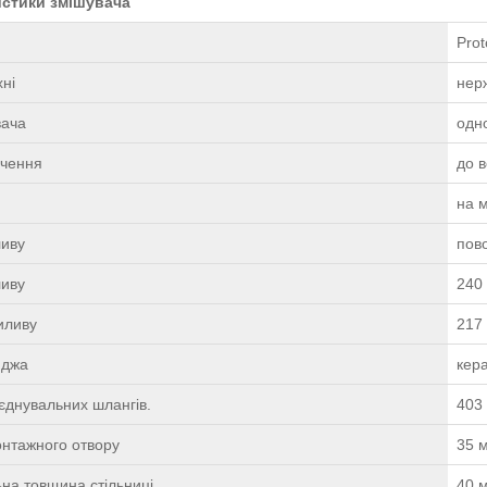
истики змішувача
Pro
ні
нер
вача
одн
ючення
до 
на м
ливу
пов
ливу
240
иливу
217
иджа
кер
єднувальних шлангів.
403
онтажного отвору
35 
на товщина стільниці
40 