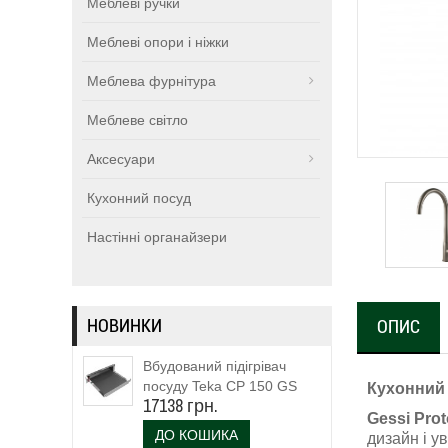
Меблеві ручки
Меблеві опори і ніжки
Меблева фурнітура
Меблеве світло
Аксесуари
Кухонний посуд
Настінні органайзери
НОВИНКИ
ОПИС
Вбудований підігрівач
посуду Teka CP 150 GS
Кухонний 
17138 грн.
(111600003)
Gessi Pro
ДО КОШИКА
дизайн і у