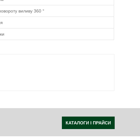
повороту виливу 360 °
ія
оки
КАТАЛОГИ І ПРАЙСИ