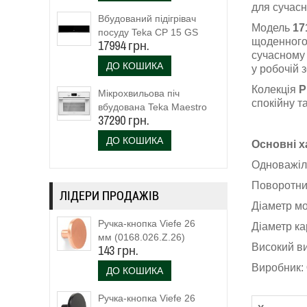
для сучасн
Вбудований підігрівач
Модель
17
посуду Teka CP 15 GS
щоденного 
17994 грн.
(40589920)
сучасному 
ДО КОШИКА
у робочій з
Колекція
P
Мікрохвильова піч
спокійну т
вбудована Teka Maestro
37290 грн.
MLC 844 (111160023)
біле скло
ДО КОШИКА
Основні х
Одноважіл
Поворотни
ЛІДЕРИ ПРОДАЖІВ
Діаметр м
Ручка-кнопка Viefe 26
Діаметр к
мм (0168.026.Z.26)
Високий в
143 грн.
Виробник:
ДО КОШИКА
Ручка-кнопка Viefe 26