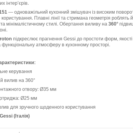
их інтер’єрів.
151
— одноважільний кухонний змішувач із високим поворо
користування. Плавні лінії та стримана геометрія роблять 
та мінімалістичному стилі. Обертання виливу на
360°
підвищ
оні.
roton
підкреслює прагнення
Gessi
до простоти форм, якості
а функціональну атмосферу в кухонному просторі.
арактеристики:
ьне керування
й вилив на 360°
онтажного отвору: Ø35 мм
артриджа: Ø25 мм
илив для зручного щоденного користування
Gessi (Італія)