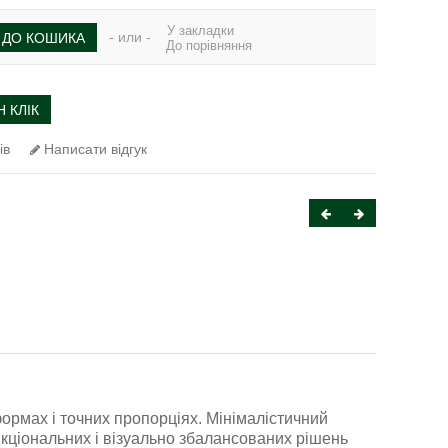
У закладки
- или -
ДО КОШИКА
До порівняння
 КЛІК
ів
Написати відгук
ормах і точних пропорціях. Мінімалістичний
нкціональних і візуально збалансованих рішень