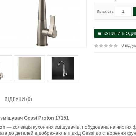
Кількість
КУПИТИ В ОДИН
0 відгук
ВІДГУКИ (0)
змішувач Gessi Proton 17151
ton
— колекція кухонних змішувачів, побудована на чистих ф
вага до деталей відображають підхід Gessi до створення фу