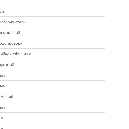
ton
жавіюча сталь
оважільний
водопроводу
ийку / стільницю
оротний
 мм
 мм
амічний
 мм
мм
мм