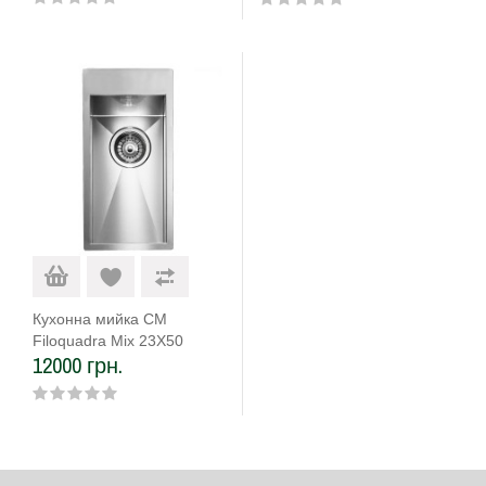
Кухонна мийка CM
Filoquadra Mix 23Х50
12000 грн.
12930