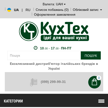
UAH
Валюта:
Список побажань (0)
Обліковий запис
UA
|
RU
Оформлення замовлення
10
.
-
17
.
ПН-ПТ
00
00 -
ПОШУК
Ексклюзивний дистриб'ютор італійських брендів в
Україні
0
(099) 299-99-31
КАТЕГОРИИ