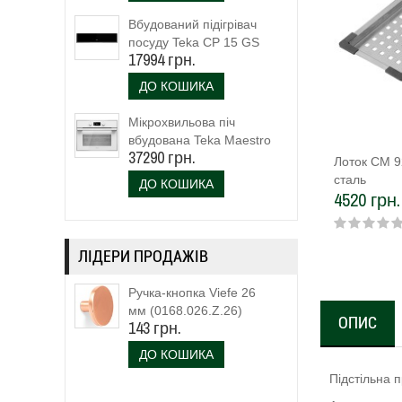
Вбудований підігрівач
посуду Teka CP 15 GS
17994 грн.
(40589920)
ДО КОШИКА
Мікрохвильова піч
вбудована Teka Maestro
37290 грн.
MLC 844 (111160023)
Лоток CM 9
біле скло
сталь
ДО КОШИКА
4520 грн.
ЛІДЕРИ ПРОДАЖІВ
Ручка-кнопка Viefe 26
мм (0168.026.Z.26)
ОПИС
143 грн.
ДО КОШИКА
Підстільна 