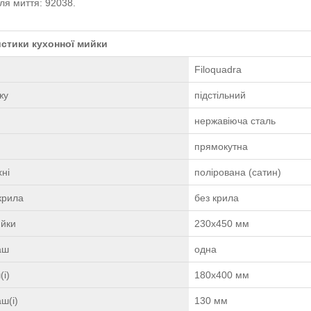
ля миття: 92038.
стики кухонної мийки
Filoquadra
жу
підстільний
нержавіюча сталь
прямокутна
ні
полірована (сатин)
крила
без крила
ийки
230х450 мм
чаш
одна
(і)
180х400 мм
ш(і)
130 мм