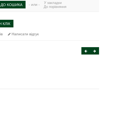
У закладки
- или -
ДО КОШИКА
До порівняння
 КЛІК
ів
Написати відгук