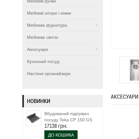
Меблеві ручки
Меблеві опори і ніжки
Меблева фурнітура
Меблеве світло
Аксесуари
Кухонний посуд
Настінні органайзери
АКСЕСУАРИ
НОВИНКИ
Вбудований підігрівач
посуду Teka CP 150 GS
17138 грн.
(111600003)
ДО КОШИКА