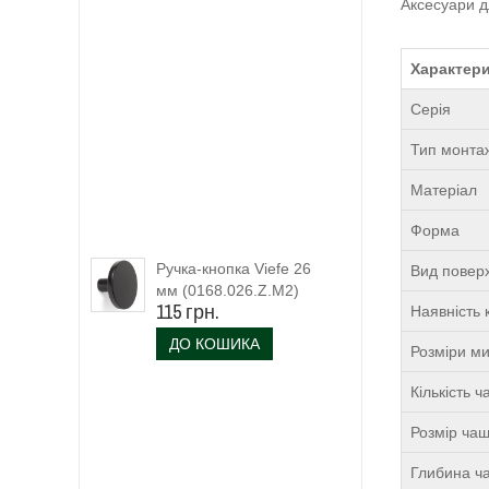
Аксесуари д
Характери
Серія
Тип монта
Матеріал
Форма
Ручка-кнопка Viefe 26
Вид поверх
мм (0168.026.Z.M2)
115 грн.
Наявність 
чорний матовий
ДО КОШИКА
Розміри м
Кількість 
Розмір чаш
Глибина ча