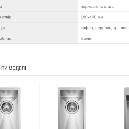
ки
нержавіюча сталь
 отвір
180х400 мм
ція
сифон, перелив, кріплен
робник
Італія
АНТИ МОДЕЛІ