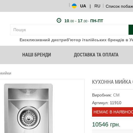
UA
|
RU
Список побаж
10
.
-
17
.
ПН-ПТ
00
00 -
Ексклюзивний дистриб'ютор італійських брендів в Ук
НАШІ БРЕНДИ
ДОСТАВКА ТА ОПЛАТА
 мийки
КУХОННА МИЙКА C
Виробник:
CM
Артикул: 11910
НЕМАЄ В НАЯВНОС
10546 грн.