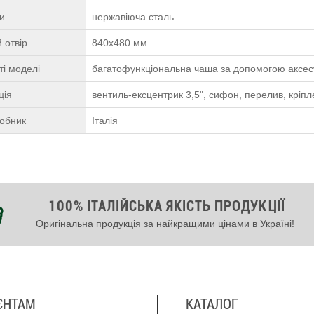
ки
нержавіюча сталь
 отвір
840х480 мм
і моделі
багатофункціональна чаша за допомогою аксесуа
ція
вентиль-ексцентрик 3,5", сифон, перелив, кріп
робник
Італія
100% ІТАЛІЙСЬКА ЯКІСТЬ ПРОДУКЦІЇ
Оригінальна продукція за найкращими цінами в Україні!
ЄНТАМ
КАТАЛОГ