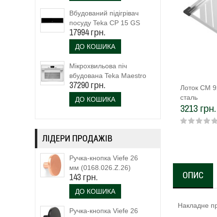
Вбудований підігрівач
посуду Teka CP 15 GS
17994 грн.
(40589920)
ДО КОШИКА
Мікрохвильова піч
вбудована Teka Maestro
37290 грн.
MLC 844 (111160023)
Лоток CM 9
біле скло
сталь
ДО КОШИКА
3213 грн.
ЛІДЕРИ ПРОДАЖІВ
Ручка-кнопка Viefe 26
мм (0168.026.Z.26)
ОПИС
143 грн.
ДО КОШИКА
Накладне пр
Ручка-кнопка Viefe 26