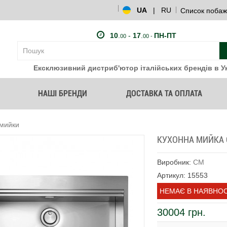
UA
|
RU
Список побаж
10
.
-
17
.
ПН-ПТ
00
00 -
Ексклюзивний дистриб'ютор італійських брендів в Ук
НАШІ БРЕНДИ
ДОСТАВКА ТА ОПЛАТА
 мийки
КУХОННА МИЙКА C
Виробник:
CM
Артикул: 15553
НЕМАЄ В НАЯВНОС
30004 грн.