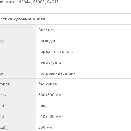
ля миття: 92044, 93002, 94015.
стики кухонної мийки
Superior
жу
накладна
нержавіюча сталь
прямокутна
ні
полірована (сатин)
крила
без крила
ийки
860х500 мм
чаш
одна
(і)
810х400 мм
ш(і)
250 мм