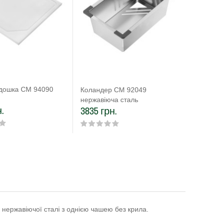
дошка CM 94090
Роликов
Коландер CM 92049
нержавіюча сталь
.
7669 г
3835 грн.
нержавіючої сталі з однією чашею без крила.