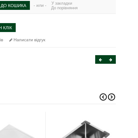
У закладки
- или -
ДО КОШИКА
До порівняння
 КЛІК
ів
Написати відгук