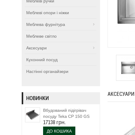
Меблеві ручки
Меблеві опори і ніжки
Меблева фурнітура
Меблеве світло
Аксесуари
Кухонний посуд
Настінні органайзери
АКСЕСУАРИ
НОВИНКИ
Вбудований підігрівач
посуду Teka CP 150 GS
17138 грн.
(111600003)
ДО КОШИКА