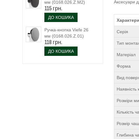
Аксесуари д
мм (0168.026.Z.M2)
115 грн.
чорний матовий
ДО КОШИКА
Характери
Ручка-кнопка Viefe 26
Серія
мм (0168.026.Z.01)
118 грн.
Тип монта
ДО КОШИКА
Матеріал
Форма
Вид поверх
Наявність 
Розміри м
Кількість 
Розмір чаш
Глибина ча