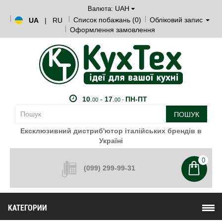
UAH
Валюта:
Список побажань (0)
Обліковий запис
UA
|
RU
Оформлення замовлення
10
.
-
17
.
ПН-ПТ
00
00 -
ПОШУК
Ексклюзивний дистриб'ютор італійських брендів в
Україні
0
(099) 299-99-31
КАТЕГОРИИ