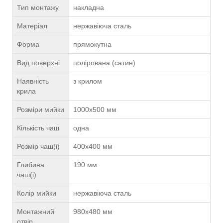
Тип монтажу
накладна
Матеріал
нержавіюча сталь
Форма
прямокутна
Вид поверхні
полірована (сатин)
Наявність
з крилом
крила
Розміри мийки
1000х500 мм
Кількість чаш
одна
Розмір чаш(і)
400х400 мм
Глибина
190 мм
чаш(і)
Колір мийки
нержавіюча сталь
Монтажний
980х480 мм
отвір