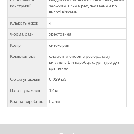
Особливості
квадратна сталева колона з чавунним
конструкції
зножжям з 4-ма регульованими по
висоті ніжками
Кількість ніжок
4
Форма бази
хрестовина
Колір
сизо-сірий
Комплектація
елементи опори в розібраному
вигляді в 1-й коробці, фурнітура для
кріплення
Об'єм упаковки
0,029 м3
Вага в упаковці
12 кг
Країна виробник
Італія