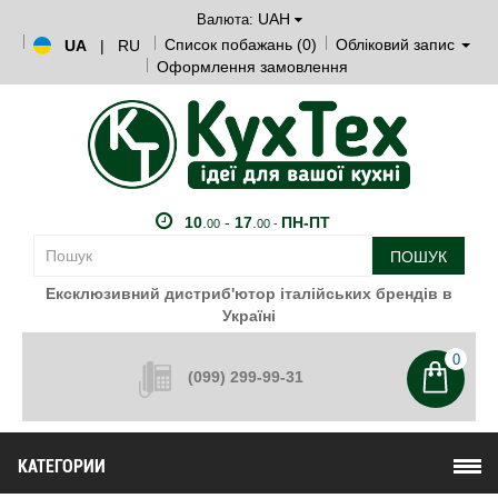
UAH
Валюта:
Список побажань (0)
Обліковий запис
UA
|
RU
Оформлення замовлення
10
.
-
17
.
ПН-ПТ
00
00 -
ПОШУК
Ексклюзивний дистриб'ютор італійських брендів в
Україні
0
(099) 299-99-31
КАТЕГОРИИ