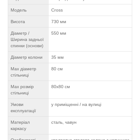
Модель
Cross
Висота
730 мм
Діаметр /
550 мм
Ширина задньої
спинки (основи)
Діаметр колони
35 мм
Max діаметр
80 см
стільниці
Max розмір
80x80 см
стільниці
Умови
у приміщенні / на вулиці
експлуатації
Матеріал
сталь, чавун
каркасу