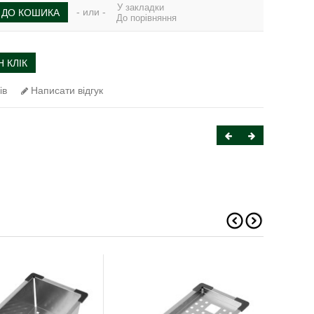
У закладки
- или -
ДО КОШИКА
До порівняння
 КЛІК
ів
Написати відгук