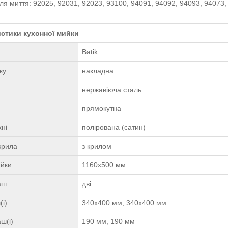
ля миття: 92025, 92031, 92023, 93100, 94091, 94092, 94093, 94073,
стики кухонної мийки
Batik
жу
накладна
нержавіюча сталь
прямокутна
ні
полірована (сатин)
крила
з крилом
ийки
1160х500 мм
чаш
дві
(і)
340х400 мм, 340х400 мм
ш(і)
190 мм, 190 мм