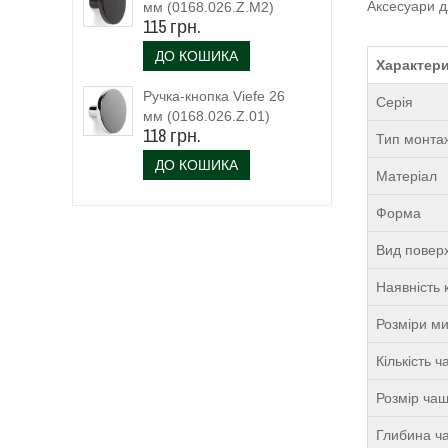
Аксесуари д
мм (0168.026.Z.M2)
115 грн.
чорний матовий
ДО КОШИКА
Характери
Ручка-кнопка Viefe 26
Серія
мм (0168.026.Z.01)
118 грн.
Тип монта
ДО КОШИКА
Матеріал
Форма
Вид поверх
Наявність 
Розміри м
Кількість 
Розмір чаш
Глибина ча