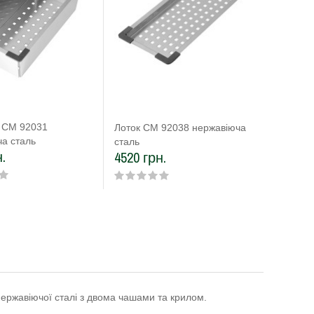
 CM 92031
Кошик C
Лоток CM 92038 нержавіюча
а сталь
сталь
сталь
.
3688 г
4520 грн.
ержавіючої сталі з двома чашами та крилом.