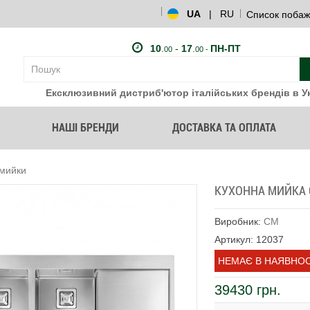
UA
|
RU
Список побаж
10
.
-
17
.
ПН-ПТ
00
00 -
Ексклюзивний дистриб'ютор італійських брендів в Ук
НАШІ БРЕНДИ
ДОСТАВКА ТА ОПЛАТА
 мийки
КУХОННА МИЙКА C
Виробник:
CM
Артикул: 12037
НЕМАЄ В НАЯВНОС
39430 грн.