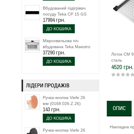
Вбудований підігрівач
посуду Teka CP 15 GS
17994 грн.
(40589920)
ДО КОШИКА
Мікрохвильова піч
вбудована Teka Maestro
37290 грн.
MLC 844 (111160023)
Лоток CM 9
біле скло
сталь
ДО КОШИКА
4520 грн.
ЛІДЕРИ ПРОДАЖІВ
Ручка-кнопка Viefe 26
мм (0168.026.Z.26)
ОПИС
143 грн.
ДО КОШИКА
Накладна пр
Ручка-кнопка Viefe 26