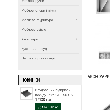
Меблеві ручки
Меблеві опори і ніжки
Меблева фурнітура
Меблеве світло
Аксесуари
Кухонний посуд
Настінні органайзери
АКСЕСУАРИ
НОВИНКИ
Вбудований підігрівач
посуду Teka CP 150 GS
17138 грн.
(111600003)
ДО КОШИКА