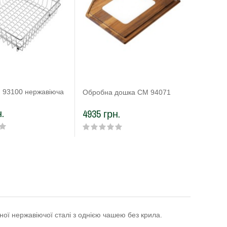
 93100 нержавіюча
Обробна
Обробна дошка CM 94071
.
4208 г
4935 грн.
ої нержавіючої сталі з однією чашею без крила.