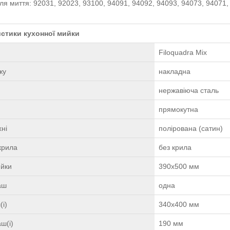
ля миття: 92031, 92023, 93100, 94091, 94092, 94093, 94073, 94071,
стики кухонної мийки
Filoquadra Mix
жу
накладна
нержавіюча сталь
прямокутна
ні
полірована (сатин)
крила
без крила
ийки
390х500 мм
чаш
одна
(і)
340х400 мм
ш(і)
190 мм