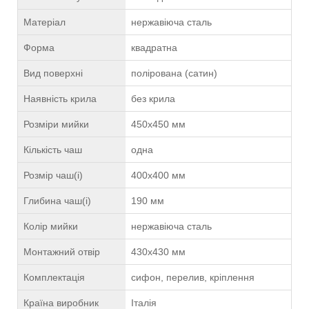
Матеріал
нержавіюча сталь
Форма
квадратна
Вид поверхні
полірована (сатин)
Наявність крила
без крила
Розміри мийки
450х450 мм
Кількість чаш
одна
Розмір чаш(і)
400х400 мм
Глибина чаш(і)
190 мм
Колір мийки
нержавіюча сталь
Монтажний отвір
430х430 мм
Комплектація
сифон, перелив, кріплення
Країна виробник
Італія