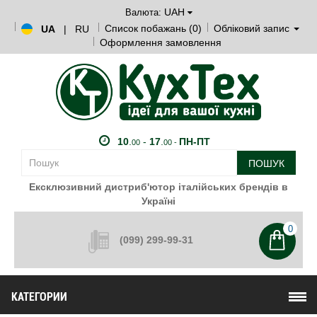
UAH
Валюта:
Список побажань (0)
Обліковий запис
UA
|
RU
Оформлення замовлення
10
.
-
17
.
ПН-ПТ
00
00 -
ПОШУК
Ексклюзивний дистриб'ютор італійських брендів в
Україні
0
(099) 299-99-31
КАТЕГОРИИ