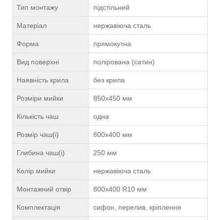
Тип монтажу
підстільний
Матеріал
нержавіюча сталь
Форма
прямокутна
Вид поверхні
полірована (сатин)
Наявність крила
без крила
Розміри мийки
850х450 мм
Кількість чаш
одна
Розмір чаш(і)
800х400 мм
Глибина чаш(і)
250 мм
Колір мийки
нержавіюча сталь
Монтажний отвір
800х400 R10 мм
Комплектація
сифон, перелив, кріплення