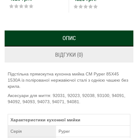
ОПИС
ВІДГУКИ (0)
Підстільна прямокутна кухонна мийка CM Pyper 85Х45
1530А із полірованої нержавіючої сталі з однією чашею без
крила.
Аксесуари для миття: 92031, 92023, 92038, 93100, 94091,
94092, 94093, 94073, 94071, 94081.
Характеристики кухонної мийки
Серія
Pyper