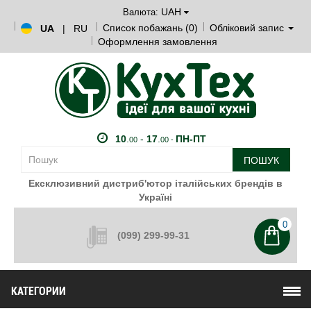
UAH
Валюта:
Список побажань (0)
Обліковий запис
UA
|
RU
Оформлення замовлення
10
.
-
17
.
ПН-ПТ
00
00 -
ПОШУК
Ексклюзивний дистриб'ютор італійських брендів в
Україні
0
(099) 299-99-31
КАТЕГОРИИ