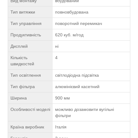
Вид монтажу
вбудований
Тип витяжки
повновбудована
Тип управління
поворотний перемикач
Продуктивність
620 куб. м/год
Дисплей
ні
Кількість
4
швидкостей
Тип освітлення
світлодіодна підсвітка
Тип фільтра
алюмінієвий касетний
Ширина
900 мм
Особливості моделі
можливо дозамовити вугільні
фільтри
Країна виробник
Італія