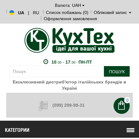
UAH
Валюта:
Список побажань (0)
Обліковий запис
UA
|
RU
Оформлення замовлення
10
.
-
17
.
ПН-ПТ
00
00 -
ПОШУК
Ексклюзивний дистриб'ютор італійських брендів в
Україні
0
(099) 299-99-31
КАТЕГОРИИ