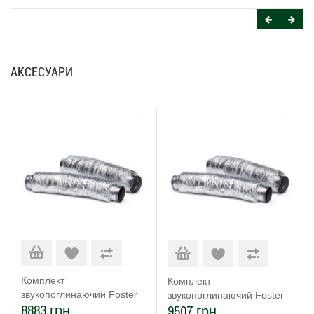
АКСЕСУАРИ
Комплект
Комплект
звукопоглинаючий Foster
звукопоглинаючий Foster
8883 грн.
9507 грн.
9700 602
9700 603