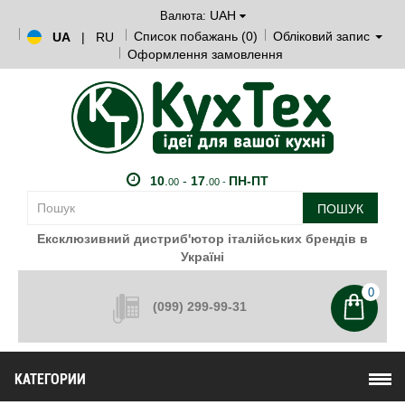
UAH
Валюта:
Список побажань (0)
Обліковий запис
UA
|
RU
Оформлення замовлення
10
.
-
17
.
ПН-ПТ
00
00 -
ПОШУК
Ексклюзивний дистриб'ютор італійських брендів в
Україні
0
(099) 299-99-31
КАТЕГОРИИ