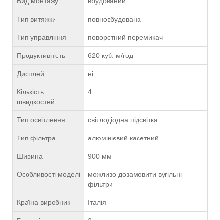
Вид монтажу
вбудований
Тип витяжки
повновбудована
Тип управління
поворотний перемикач
Продуктивність
620 куб. м/год
Дисплей
ні
Кількість
4
швидкостей
Тип освітлення
світлодіодна підсвітка
Тип фільтра
алюмінієвий касетний
Ширина
900 мм
Особливості моделі
можливо дозамовити вугільні
фільтри
Країна виробник
Італія