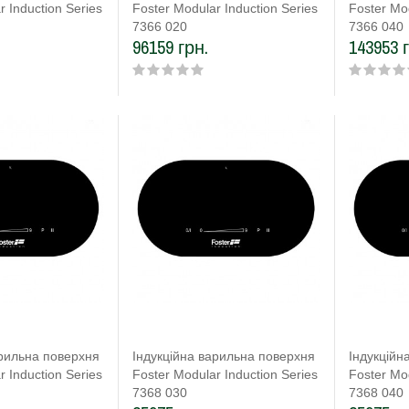
r Induction Series
Foster Modular Induction Series
Foster Mod
7366 020
7366 040
96159 грн.
143953 
арильна поверхня
Індукційна варильна поверхня
Індукційн
r Induction Series
Foster Modular Induction Series
Foster Mod
7368 030
7368 040