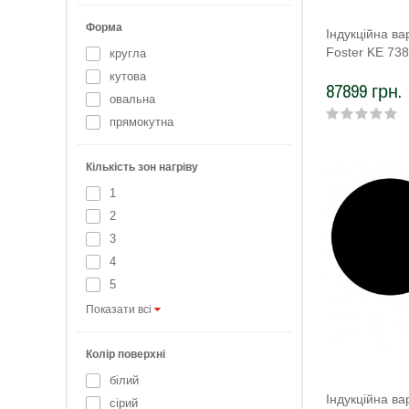
Форма
Індукційна в
Foster KE 73
кругла
кутова
87899 грн.
овальна
прямокутна
Кількість зон нагріву
1
2
3
4
5
Показати всі
Колір поверхні
білий
Індукційна в
сірий