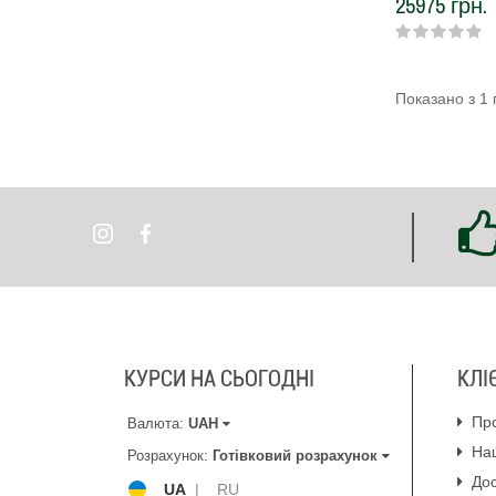
25975 грн.
Показано з 1 п
КУРСИ НА СЬОГОДНІ
КЛІ
Пр
Валюта:
UAH
На
Розрахунок:
Готівковий розрахунок
Дос
UA
|
RU