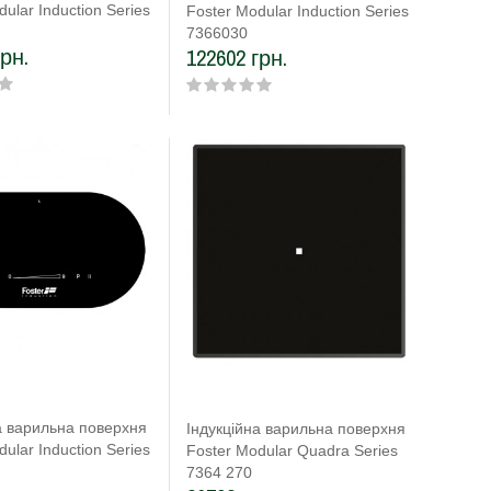
ular Induction Series
Foster Modular Induction Series
7366030
грн.
122602 грн.
а варильна поверхня
Індукційна варильна поверхня
ular Induction Series
Foster Modular Quadra Series
7364 270