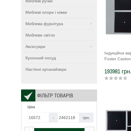
Меблеві ручки
Меблеві опори і ніжки
Меблева фурнітура
Меблеве світло
Аксесуари
Індукційна в
Кухонний посуд
Foster Casto
Настінні органайзери
193981 грн
ФІЛЬТР ТОВАРІВ
Ціна
-
грн.