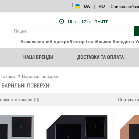
UA
|
RU
Список побаж
10
.
-
17
.
ПН-ПТ
00
00 -
Ексклюзивний дистриб'ютор італійських брендів в Ук
НАШІ БРЕНДИ
ДОСТАВКА ТА ОПЛАТА
 техніка
Варильні поверхні
І ВАРИЛЬНІ ПОВЕРХНІ
орівняти товари (0)
Сортувати