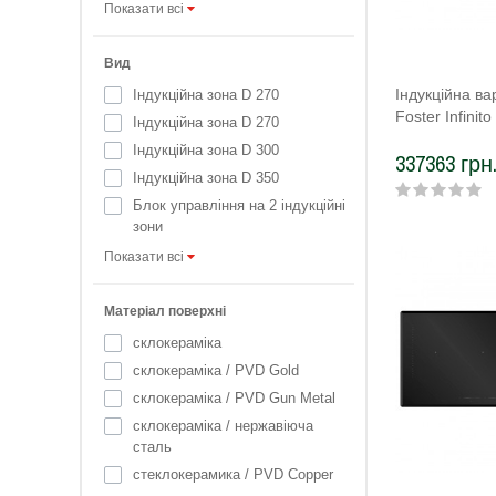
Показати всі
Вид
Індукційна в
Індукційна зона D 270
Foster Infinit
Індукційна зона D 270
Індукційна зона D 300
337363 грн
Індукційна зона D 350
Блок управління на 2 індукційні
зони
Показати всі
Матеріал поверхні
склокераміка
склокераміка / PVD Gold
склокераміка / PVD Gun Metal
склокераміка / нержавіюча
сталь
стеклокерамика / PVD Copper