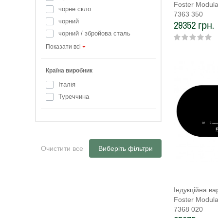
Foster Modula
чорне скло
7363 350
чорний
29352 грн.
чорний / збройова сталь
Показати всі
Країна виробник
Італія
Туреччина
Очистити все
Виберіть фільтри
Індукційна в
Foster Modula
7368 020