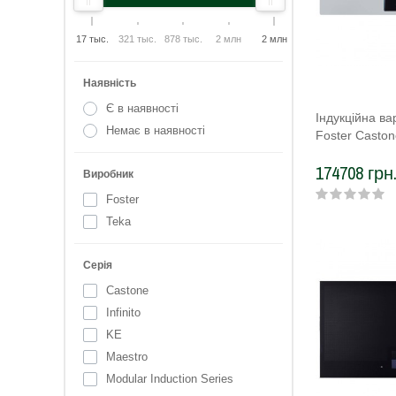
17 тыс.
321 тыс.
878 тыс.
2 млн
2 млн
Наявність
Є в наявності
Індукційна в
Немає в наявності
Foster Casto
174708 грн
Виробник
Foster
Teka
Серія
Castone
Infinito
KE
Maestro
Modular Induction Series