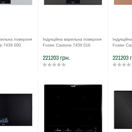
арильна поверхня
Індукційна варильна поверхня
Індукційн
ne 7439 000
Foster Castone 7439 016
Foster Ca
.
221203 грн.
221203 