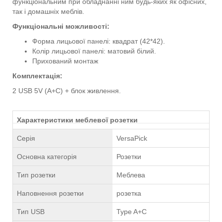
функціональним при обладнанні ним будь-яких як офісних,
так і домашніх меблів.
Функціональні можливості:
Форма лицьової панелі: квадрат (42*42).
Колір лицьової панелі: матовий білий.
Прихований монтаж
Комплектація:
2 USB 5V (А+С) + блок живлення.
Характеристики меблевої розетки
Серія
VersaPick
Основна категорія
Розетки
Тип розетки
Меблева
Наповнення розетки
розетка
Тип USB
Type A+C