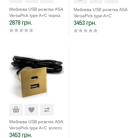
Меблева USB розетка ASA
Меблева USB розетка ASA
VersaPick type A+C чорна
VersaPick type A+C
2878 грн.
3453 грн.
матова (060.29Z.00045)
зістарена бронза
(060.29Z.00047)
Меблева USB розетка ASA
VersaPick type A+C золото
3453 грн.
(060.29Z.00048)