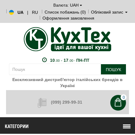
UAH
Валюта:
Список побажань (0)
Обліковий запис
UA
|
RU
Оформлення замовлення
10
.
-
17
.
ПН-ПТ
00
00 -
ПОШУК
Ексклюзивний дистриб'ютор італійських брендів в
Україні
0
(099) 299-99-31
КАТЕГОРИИ