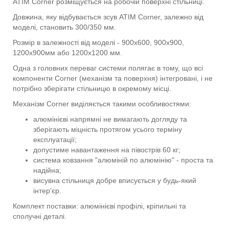
ATIM Corner розміщується на робочій поверхні стільниці.
Довжина, яку відбувається зсув ATIM Corner, залежно від
моделі, становить 300/350 мм.
Розмір в залежності від моделі - 900х600, 900х900,
1200х900мм або 1200х1200 мм.
Одна з головних переваг системи полягає в тому, що всі
компоненти Corner (механізм та поверхня) інтегровані, і не
потрібно зберігати стільницю в окремому місці.
Механізм Corner виділяється такими особливостями:
алюмінієві напрямні не вимагають догляду та
зберігають міцність протягом усього терміну
експлуатації;
допустиме навантаження на півострів 60 кг;
система ковзання "алюміній по алюмінію" - проста та
надійна;
висувна стільниця добре вписується у будь-який
інтер'єр.
Комплект поставки: алюмінієві профілі, кріпильні та
сполучні деталі.