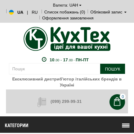
UAH
Валюта:
Список побажань (0)
Обліковий запис
UA
|
RU
Оформлення замовлення
10
.
-
17
.
ПН-ПТ
00
00 -
ПОШУК
Ексклюзивний дистриб'ютор італійських брендів в
Україні
0
(099) 299-99-31
КАТЕГОРИИ