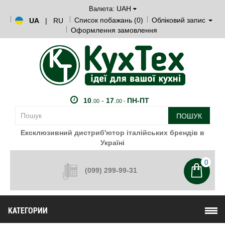
UAH
Валюта:
Список побажань (0)
Обліковий запис
UA
|
RU
Оформлення замовлення
10
.
-
17
.
ПН-ПТ
00
00 -
ПОШУК
Ексклюзивний дистриб'ютор італійських брендів в
Україні
0
(099) 299-99-31
КАТЕГОРИИ