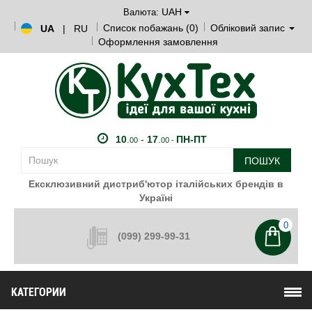
UAH
Валюта:
Список побажань (0)
Обліковий запис
UA
|
RU
Оформлення замовлення
10
.
-
17
.
ПН-ПТ
00
00 -
ПОШУК
Ексклюзивний дистриб'ютор італійських брендів в
Україні
0
(099) 299-99-31
КАТЕГОРИИ