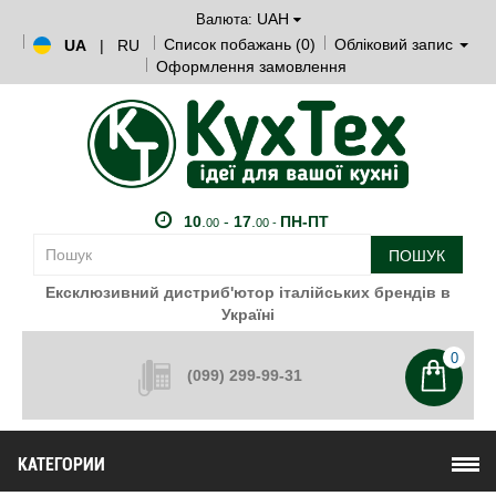
UAH
Валюта:
Список побажань (0)
Обліковий запис
UA
|
RU
Оформлення замовлення
10
.
-
17
.
ПН-ПТ
00
00 -
ПОШУК
Ексклюзивний дистриб'ютор італійських брендів в
Україні
0
(099) 299-99-31
КАТЕГОРИИ