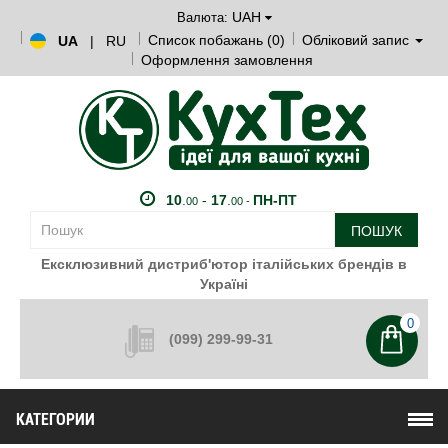
UAH
Валюта:
Список побажань (0)
Обліковий запис
UA
|
RU
Оформлення замовлення
10
.
-
17
.
ПН-ПТ
00
00 -
ПОШУК
Ексклюзивний дистриб'ютор італійських брендів в
Україні
0
(099) 299-99-31
КАТЕГОРИИ