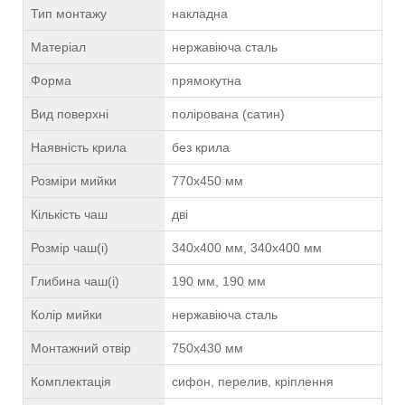
Тип монтажу
накладна
Матеріал
нержавіюча сталь
Форма
прямокутна
Вид поверхні
полірована (сатин)
Наявність крила
без крила
Розміри мийки
770х450 мм
Кількість чаш
дві
Розмір чаш(і)
340х400 мм, 340х400 мм
Глибина чаш(і)
190 мм, 190 мм
Колір мийки
нержавіюча сталь
Монтажний отвір
750х430 мм
Комплектація
сифон, перелив, кріплення