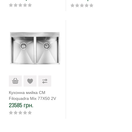
Кухонна мийка CM
Filoquadra Mix 77Х50 2V
23585 грн.
12939