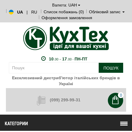
UAH
Валюта:
Список побажань (0)
Обліковий запис
UA
|
RU
Оформлення замовлення
10
.
-
17
.
ПН-ПТ
00
00 -
ПОШУК
Ексклюзивний дистриб'ютор італійських брендів в
Україні
0
(099) 299-99-31
КАТЕГОРИИ