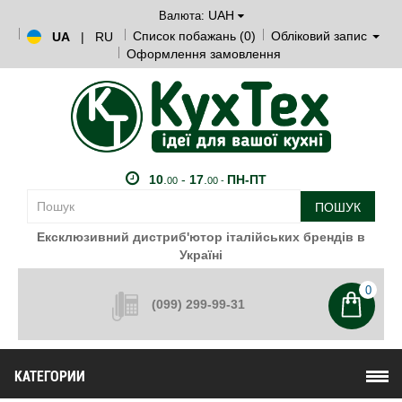
UAH
Валюта:
Список побажань (0)
Обліковий запис
UA
|
RU
Оформлення замовлення
10
.
-
17
.
ПН-ПТ
00
00 -
ПОШУК
Ексклюзивний дистриб'ютор італійських брендів в
Україні
0
(099) 299-99-31
КАТЕГОРИИ