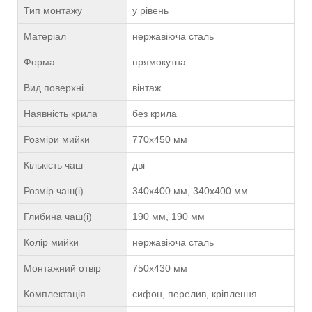
Тип монтажу
у рівень
Матеріал
нержавіюча сталь
Форма
прямокутна
Вид поверхні
вінтаж
Наявність крила
без крила
Розміри мийки
770х450 мм
Кількість чаш
дві
Розмір чаш(і)
340х400 мм, 340х400 мм
Глибина чаш(і)
190 мм, 190 мм
Колір мийки
нержавіюча сталь
Монтажний отвір
750х430 мм
Комплектація
сифон, перелив, кріплення