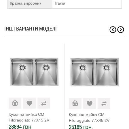
Країна виробник
Італія
ІНШІ ВАРІАНТИ МОДЕЛІ
Кухонна мийка CM
Кухонна мийка CM
Filoraggiato 77Х45 2V
Filoraggiato 77Х45 2V
28864 грн.
25185 грн.
12009
12029