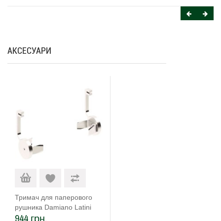
АКСЕСУАРИ
Тримач для паперового
рушника Damiano Latini
944 грн.
HORIZON/PR-S