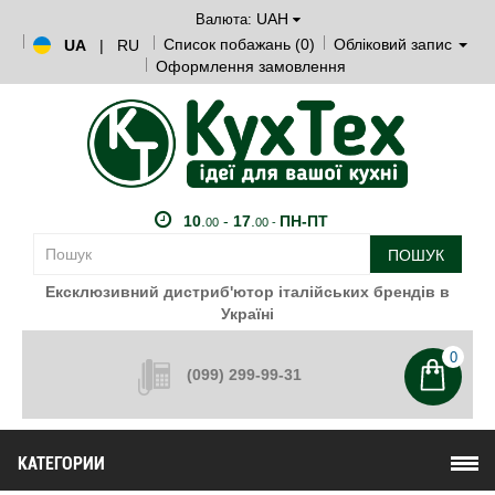
UAH
Валюта:
Список побажань (0)
Обліковий запис
UA
|
RU
Оформлення замовлення
10
.
-
17
.
ПН-ПТ
00
00 -
ПОШУК
Ексклюзивний дистриб'ютор італійських брендів в
Україні
0
(099) 299-99-31
КАТЕГОРИИ